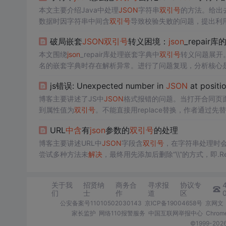
本文主要介绍Java中处理
JSON
字符串
双引号
的方法。给出
数据时因字符串中间含
双引号
导致校验失败的问题，提出利
破局嵌套
JSON
双引号
转义困境：
json
_repai
本文围绕
json
_repair库处理嵌套字典中
双引号
转义问题展开
名的嵌套字典时存在解析异常。进行了问题复现，分析核心
新版修复。
js错误: Unexpected number in
JSON
at posit
博客主要讲述了JS中
JSON
格式报错的问题。当打开合同页
到属性值为
双引号
。不能直接用replace替换，作者通过
URL
中含
有
json
参数的
双引号
的处理
博客主要讲述URL中
JSON
字段含
双引号
，在字符串处理时会报
尝试多种方法未
解决
，最终用先添加后删除“\\”的方式，即.Replace
关于我
招贤纳
商务合
寻求报
协议专
们
士
作
道
区
公安备案号11010502030143
京ICP备19004658号
京网文〔
家长监护
网络110报警服务
中国互联网举报中心
Chro
©1999-2