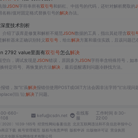
去除
JSON
字符串所有
双引号
和斜杠、中括号的代码，还针对解析爬取的
用名称/值对固定格式替换引号的
解决
办法。
r库的深度技术剖析
。介绍了该库是修复和解析不规范
JSON
数据的工具，指出其处理含
双引
是解析器未正确识别转义
双引号
，给出
解决
方案和最佳实践，且该问题已
ion 2792 value里面有
双引号
怎么
解决
面空白，调试发现是
JSON
错误，原因多为
JSON
字符串含特殊符号，如
先替换特定符号、再恢复的方法
解决
，最后提醒遇到问题冷静找方法。
错，加“\\”虽
解决
报错但使用POST或GET方法会因非法字符“\\”出现问
(\\\\ \\);
解决
了问题。
400-660-
在线客
工作时间 8:30-
kefu@csdn.net
0108
服
22:00
2020〕1039-165号
经营性网站备案信息
北京互联网违法和不良信息举报中心
me商店下载
账号管理规范
版权与免责声明
版权申诉
出版物许可证
营业执照
026北京创新乐知网络技术有限公司