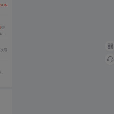
JSON
号
键
在最
本次遇
题。