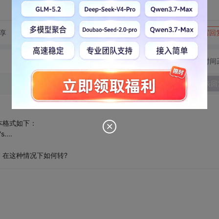
转发到动态
举报
享
写回
切换为时间
发表回
本格式如下：
...
在这种情况下如何转?