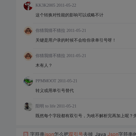
KK3K2005
2011-05-22
这个转换对性能的影响可以或略不计
你猜我猜不猜拉
2011-05-21
关键是用户录的时候不会给你录单引号呀！
你猜我猜不猜拉
2011-05-21
木有人？
PPMMOOT
2011-05-21
转义或用单引号替代
阳明 to life
2011-05-21
既然每个字段都有双引号，为啥不解析完再加上呢？
字符串
json
怎么把
双引号
去掉_Java
Json
字符串