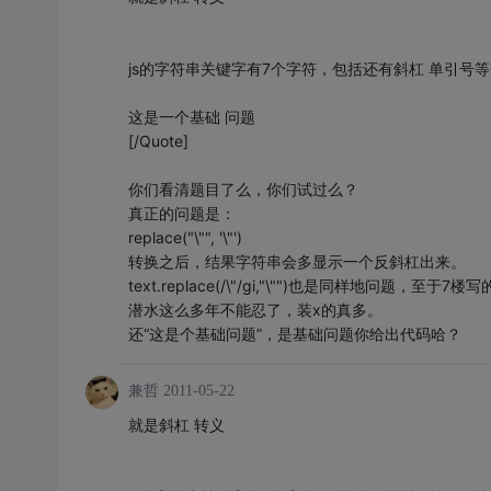
js的字符串关键字有7个字符，包括还有斜杠 单引号
这是一个基础 问题
[/Quote]
你们看清题目了么，你们试过么？
真正的问题是：
replace("\"", '\"')
转换之后，结果字符串会多显示一个反斜杠出来。
text.replace(/\"/gi,"\"")也是同样地问题，至于7
潜水这么多年不能忍了，装x的真多。
还“这是个基础问题”，是基础问题你给出代码哈？
兼哲
2011-05-22
就是斜杠 转义