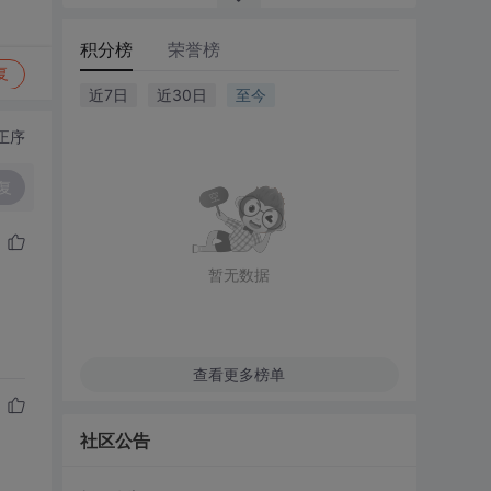
积分榜
荣誉榜
复
近7日
近30日
至今
正序
复
暂无数据
查看更多榜单
社区公告