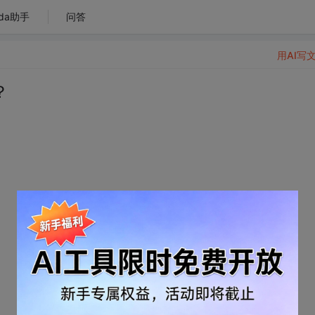
da助手
问答
用AI写
？