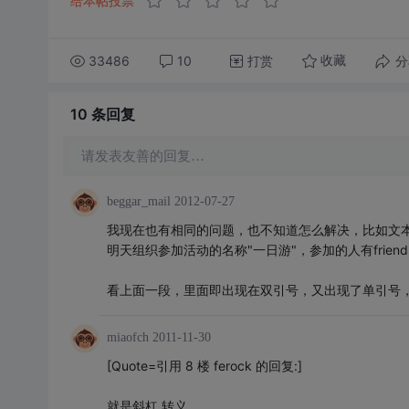
给本帖投票
33486
10
打赏
分
收藏
10 条
回复
请发表友善的回复…
beggar_mail
2012-07-27
我现在也有相同的问题，也不知道怎么解决，比如文
明天组织参加活动的名称"一日游"，参加的人有friend's.
看上面一段，里面即出现在双引号，又出现了单引号，
miaofch
2011-11-30
[Quote=引用 8 楼 ferock 的回复:]
就是斜杠 转义