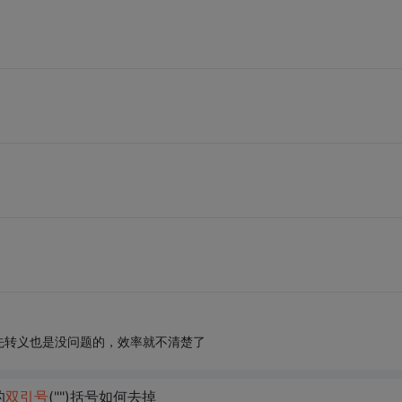
先转义也是没问题的，效率就不清楚了
的
双引号
("")括号如何去掉