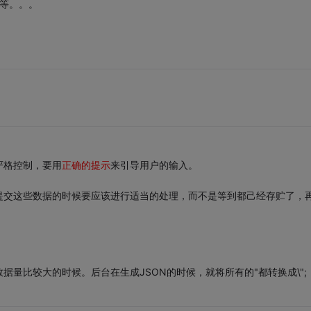
等等。。。
严格控制，要用
正确的提示
来引导用户的输入。
提交这些数据的时候要应该进行适当的处理，而不是等到都己经存贮了，
量比较大的时候。后台在生成JSON的时候，就将所有的"都转换成\";