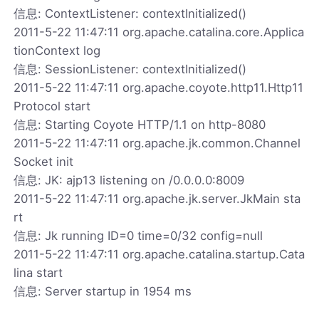
信息: ContextListener: contextInitialized()
2011-5-22 11:47:11 org.apache.catalina.core.Applica
tionContext log
信息: SessionListener: contextInitialized()
2011-5-22 11:47:11 org.apache.coyote.http11.Http11
Protocol start
信息: Starting Coyote HTTP/1.1 on http-8080
2011-5-22 11:47:11 org.apache.jk.common.Channel
Socket init
信息: JK: ajp13 listening on /0.0.0.0:8009
2011-5-22 11:47:11 org.apache.jk.server.JkMain sta
rt
信息: Jk running ID=0 time=0/32 config=null
2011-5-22 11:47:11 org.apache.catalina.startup.Cata
lina start
信息: Server startup in 1954 ms