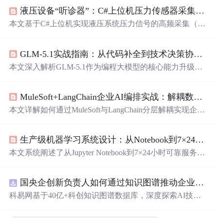
液压设备“听诊器”：C#上位机压力传感器采集与故障预诊断实战
本文基于C#上位机实现液压系统压力信号的高频采集（≥5
kHz）、滑动窗口特征提取（脉动RMS、建压时间、压降
斜率等）及多级预警与剩余寿命趋势预测。重点涵盖降噪
GLM-5.1实战指南：从代码补全到技术决策协作者
校正、动态基线自学习、特征工程与工程避坑（传感器频
响、接地屏蔽、存储分级），支撑泵磨损、阀芯卡滞、内
本文深入解析GLM-5.1作为编程大模型的核心能力升级，
泄等典型故障早期识别。
重点涵盖系统建模范式跃迁、中文技术语义精准理解、110
K上下文高精度处理机制；详述实操工作流搭建（VS Code
MuleSoft+LangChain企业AI编排实战：解耦数据通道与AI推理
插件集成、上下文感知配置、Prompt模板预设）、高阶应
用（遗留系统反向工程、可验证单元测试生成、跨语言AP
本文详解如何通过MuleSoft与LangChain分层解耦实现企业
I协议对齐），并揭示乱码/延迟/Token消耗等真实问题的底
级AI编排：MuleSoft作为数据通道中枢，负责身份认证、
层成因与排障策略，强调其从代码补全工具到技术决策协
异构数据转换、API治理与熔断；LangChain作为AI推理
作者的角色转变。
生产级机器学习系统设计：从Notebook到7×24小时可靠服务
层，专注动态Prompt工程、多步RAG推理链与有状态对话
管理。实践覆盖Salesforce到CRM挽留邮件的11步端到端链
本文系统阐述了从Jupyter Notebook到7×24小时可靠服务的
路，强调物理隔离、安全脱敏、性能调优（P95延迟从12秒
生产级机器学习系统构建方法，聚焦模型部署、优雅降
压至3秒）及生产级故障排查经验。
级、延迟与可扩展性治理、实时监控与漂移检测、模型验
国央企创新负责人如何通过知识图谱推动企业技术创新与外部资源高效对接？.docx
证与压力测试、合规治理等核心环节。强调部署即系统契
约、降级为主干设计原则、延迟即业务生命线、监控需转
科易网基于40亿+科创知识图谱数据库，深度探索AI技术
化为行动指令、验证须覆盖极端与对抗场景、治理须贯穿
在技术转移、成果转化、技术经纪、知识产权、产业创
数据与模型全生命周期。内容基于金融、支付、保险等强
新、科技招商等垂直领域的多样化应用场景，研究科技创