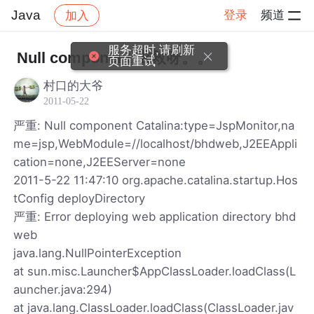
Java
登录
频道
加入
帖子详情
社区
Java
服务超时,请刷新
Null component 求救呀。。
页面重试
村口的大爷
2011-05-22
严重: Null component Catalina:type=JspMonitor,na
me=jsp,WebModule=//localhost/bhdweb,J2EEAppli
cation=none,J2EEServer=none
2011-5-22 11:47:10 org.apache.catalina.startup.Hos
tConfig deployDirectory
严重: Error deploying web application directory bhd
web
java.lang.NullPointerException
at sun.misc.Launcher$AppClassLoader.loadClass(L
auncher.java:294)
at java.lang.ClassLoader.loadClass(ClassLoader.jav