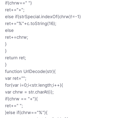
if(chrw==" ")
ret+="+";
else if(strSpecial.indexOf(chrw)!=-1)
ret+="%"+c.toString(16);
else
ret+=chrw;
}
}
return ret;
}
function UrlDecode(str){
var ret="";
for(var i=0;i<str.length;i++){
var chrw = str.charAt(i);
if(chrw == "+"){
ret+=" ";
}else if(chrw=="%"){