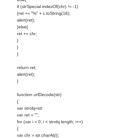
if (strSpecial.indexOf(chr) != -1)
{ret += "%" + c.toString(16);
alert(ret);
}else{
ret += chr;
}
}
}
return ret;
alert(ret);
}
function urlDecode(str)
{
var strobj=str
var ret = "";
for (var i = 0; i < strobj.length; i++)
{
var chr = str.charAt(i);