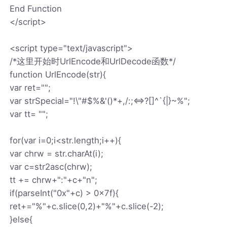
End Function
</script>
<script type="text/javascript">
/*这里开始时UrlEncode和UrlDecode函数*/
function UrlEncode(str){
var ret="";
var strSpecial="!\"#$%&'()*+,/:;<=>?[]^`{|}~%";
var tt= "";
for(var i=0;i<str.length;i++){
var chrw = str.charAt(i);
var c=str2asc(chrw);
tt += chrw+":"+c+"n";
if(parseInt("0x"+c) > 0x7f){
ret+="%"+c.slice(0,2)+"%"+c.slice(-2);
}else{