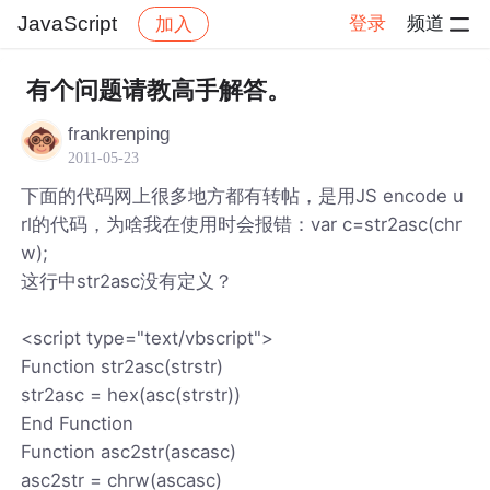
JavaScript
登录
频道
加入
帖子详情
社区
JavaScript
有个问题请教高手解答。
frankrenping
2011-05-23
下面的代码网上很多地方都有转帖，是用JS encode u
rl的代码，为啥我在使用时会报错：var c=str2asc(chr
w);
这行中str2asc没有定义？
<script type="text/vbscript">
Function str2asc(strstr)
str2asc = hex(asc(strstr))
End Function
Function asc2str(ascasc)
asc2str = chrw(ascasc)