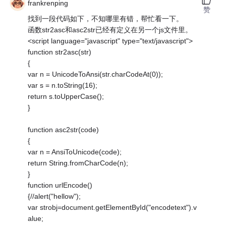
frankrenping
赞
找到一段代码如下，不知哪里有错，帮忙看一下。
函数str2asc和asc2str已经有定义在另一个js文件里。
<script language="javascript" type="text/javascript">
function str2asc(str)
{
var n = UnicodeToAnsi(str.charCodeAt(0));
var s = n.toString(16);
return s.toUpperCase();
}
function asc2str(code)
{
var n = AnsiToUnicode(code);
return String.fromCharCode(n);
}
function urlEncode()
{//alert("hellow");
var strobj=document.getElementById("encodetext").v
alue;