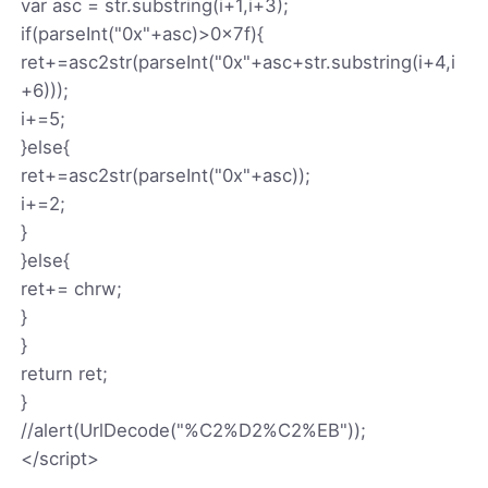
var asc = str.substring(i+1,i+3);
if(parseInt("0x"+asc)>0x7f){
ret+=asc2str(parseInt("0x"+asc+str.substring(i+4,i
+6)));
i+=5;
}else{
ret+=asc2str(parseInt("0x"+asc));
i+=2;
}
}else{
ret+= chrw;
}
}
return ret;
}
//alert(UrlDecode("%C2%D2%C2%EB"));
</script>