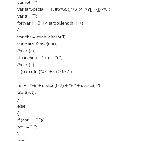
var ret = "";
var strSpecial = "!\"#$%&’()*+,/:;<=>?[]^`{|}~%";
var tt = "";
for(var i = 0; i < strobj.length; i++)
{
var chr = strobj.charAt(i);
var c = str2asc(chr);
//alert(c);
tt += chr + ":" + c + "n";
//alert(tt);
if (parseInt("0x" + c) > 0x7f)
{
ret += "%" + c.slice(0,2) + "%" + c.slice(-2);
alert(ret);
}
else
{
if (chr == " "){
ret += "+";
}
else{