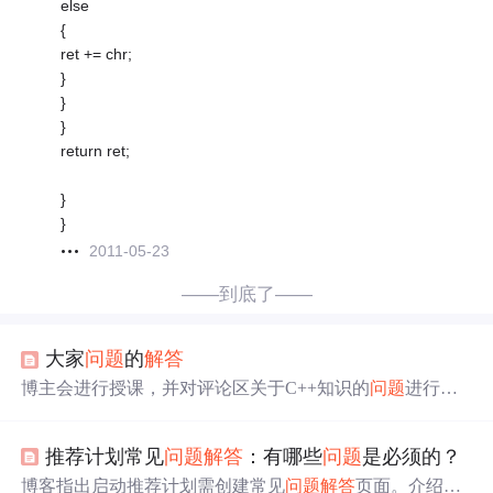
else
{
ret += chr;
}
}
}
return ret;
}
}
2011-05-23
——到底了——
大家
问题
的
解答
博主会进行授课，并对评论区关于C++知识的
问题
进行
解
答
，明确表示只回复C++相关
问题
，其他不予处理。
推荐计划常见
问题
解答
：有哪些
问题
是必须的？
博客指出启动推荐计划需创建常见
问题
解答
页面。介绍了