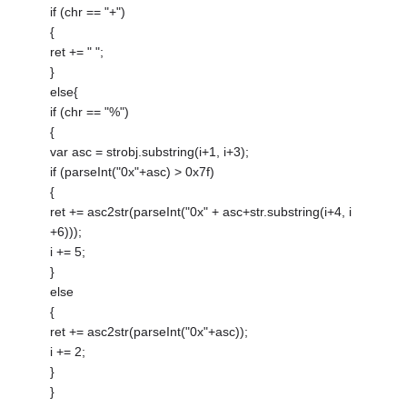
if (chr == "+")
{
ret += " ";
}
else{
if (chr == "%")
{
var asc = strobj.substring(i+1, i+3);
if (parseInt("0x"+asc) > 0x7f)
{
ret += asc2str(parseInt("0x" + asc+str.substring(i+4, i
+6)));
i += 5;
}
else
{
ret += asc2str(parseInt("0x"+asc));
i += 2;
}
}