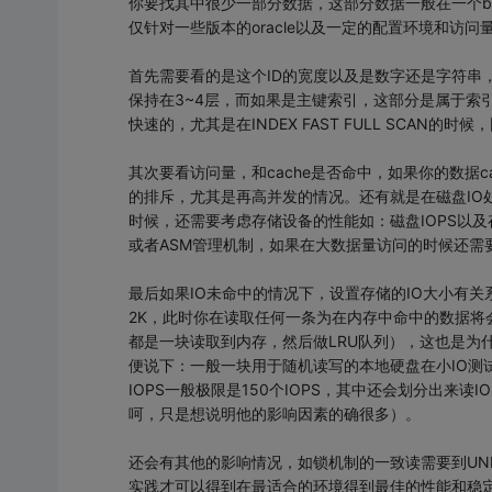
你要找其中很少一部分数据，这部分数据一般在一个b
仅针对一些版本的oracle以及一定的配置环境和访问
首先需要看的是这个ID的宽度以及是数字还是字符串
保持在3~4层，而如果是主键索引，这部分是属于索
快速的，尤其是在INDEX FAST FULL SCAN
其次要看访问量，和cache是否命中，如果你的数据c
的排斥，尤其是再高并发的情况。还有就是在磁盘IO
时候，还需要考虑存储设备的性能如：磁盘IOPS以及
或者ASM管理机制，如果在大数据量访问的时候还需
最后如果IO未命中的情况下，设置存储的IO大小有关系
2K，此时你在读取任何一条为在内存中命中的数据将会
都是一块读取到内存，然后做LRU队列），这也是为什
便说下：一般一块用于随机读写的本地硬盘在小IO测
IOPS一般极限是150个IOPS，其中还会划分出来读
呵，只是想说明他的影响因素的确很多）。
还会有其他的影响情况，如锁机制的一致读需要到UN
实践才可以得到在最适合的环境得到最佳的性能和稳