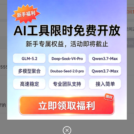
转发到动态
举报
写回
切换为时间
发表回
55555555'有多大数据量然后决定你显示的性能。
守的