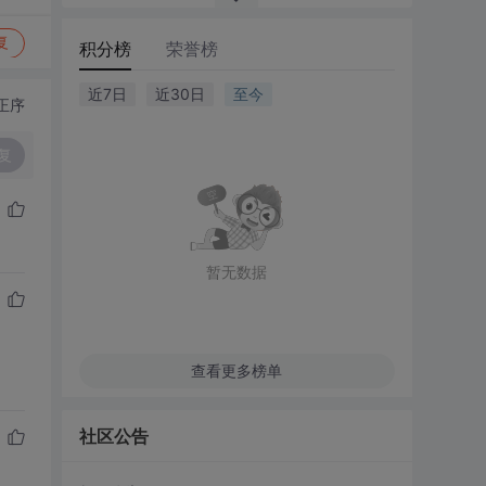
复
积分榜
荣誉榜
近7日
近30日
至今
正序
复
暂无数据
查看更多榜单
社区公告