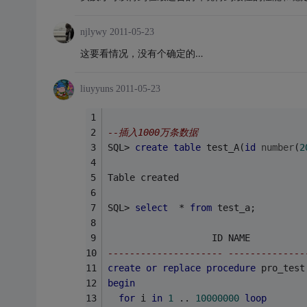
njlywy
2011-05-23
这要看情况，没有个确定的…
liuyyuns
2011-05-23
--插入1000万条数据
SQL> 
create
table
 test_A(
id
number
(
2
Table created
SQL> 
select
  * 
from
 test_a;
                   ID NAME
--------------------- --------------
create
or
replace
procedure
 pro_test
begin
for
 i 
in
1
 .. 
10000000
loop