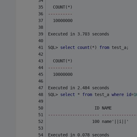
  COUNT(*)
----------
  10000000
Executed in 3.703 seconds
SQL> 
select
count
(*) 
from
 test_a;
  COUNT(*)
----------
  10000000
Executed in 2.484 seconds
SQL> 
select
 * 
from
 test_a 
where
id
=
1
                   ID NAME
--------------------- --------------
                  100 name'||i||'
Executed in 0.078 seconds