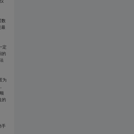
仅
层数
是最
一定
问的
法
置为
，
顺
盘的
动手