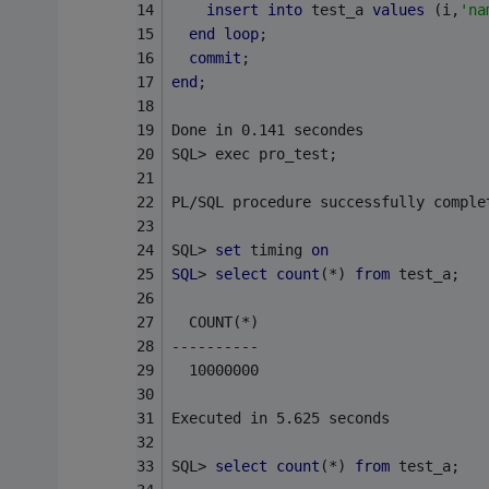
insert
into
 test_a 
values
 (i,
'na
end
loop
;
commit
;
end
;
Done in 0.141 secondes
SQL> exec pro_test;
PL/SQL procedure successfully comple
SQL> 
set
 timing 
on
SQL
> 
select
count
(*) 
from
 test_a;
  COUNT(*)
----------
  10000000
Executed in 5.625 seconds
SQL> 
select
count
(*) 
from
 test_a;