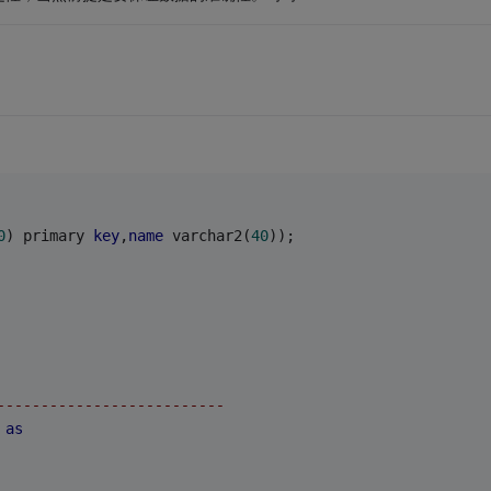
0
) primary 
key
,
name
 varchar2(
40
));
--------------------------
 
as