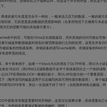
lock中的话，会保持在几十毫秒以内，但是这个并非绝对值，而且这个也
量下。
，两者的索引长度是完全不一样的，一般来说几百万的数据，一般的索引
引组织表，它的宽度是由数据的宽度影响的（在某些情况下主键索引未必
的时候，因为它的层数可能比其他索引要大）。
ache命中的话，可能在10ms左右就能返回，另外其他的访问可能会导致
处索引磁盘和数据磁盘时候划分规范降低他们之间的征用，这里在并发访
存储设备的控制器架构、存储设备的读写cache架构、存储设备的RAID方
要考虑带宽的情况。
，举个简单例子，如果一个block为32K用在了OLTP环境，而IO大小设
发生16次IO（而ORACLE读取数据不会半个块或者四分之一个块的读取
么OLTP应用的BLOCK一般都比较小，而OLAP比较大的一个重要原因；
试下（顺序读写的磁盘适用于日志编写的高可用性缓存数据库），单个磁
IOPS和写IOPS等等，所以一次读就干掉了16个（当然我举例有点极端，呵
DO中获取等等都是需要时间开销的，这里仅仅就事论事，具体需要自己
定性，当然前提是要保证数据的准确性。呵呵！