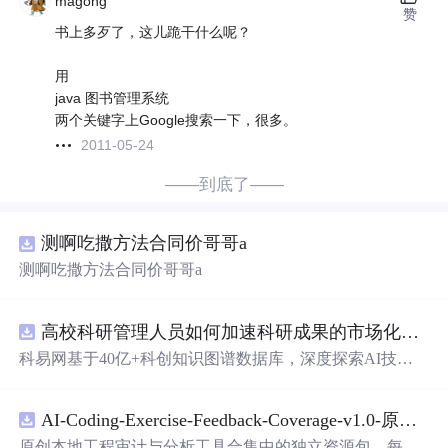
magong
赞
书上多歹了，这儿跪干什么呢？
用
java 图书管理系统
两个关键字上Google搜索一下，很多。
2011-05-24
——到底了——
测啊吃撒方法合同价哥哥a
测啊吃撒方法合同价哥哥a
高校科研管理人员如何加速科研成果的市场化转化？.docx
科易网基于40亿+科创知识图谱数据库，深度探索AI技术
在技术转移、成果转化、技术经纪、知识产权、产业创
新、科技招商等垂直领域的多样化应用场景，研究科技创
AI-Coding-Exercise-Feedback-Coverage-v1.0-原创源码与文档.zip
新领域的AI+数智化解决方案，推动科技创新与产业创新
智能化发展。
原创本地工程审计与分析工具合集中的独立资源包。每个