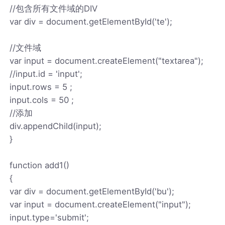
//包含所有文件域的DIV
var div = document.getElementById('te');
//文件域
var input = document.createElement("textarea");
//input.id = 'input';
input.rows = 5 ;
input.cols = 50 ;
//添加
div.appendChild(input);
}
function add1()
{
var div = document.getElementById('bu');
var input = document.createElement("input");
input.type='submit';