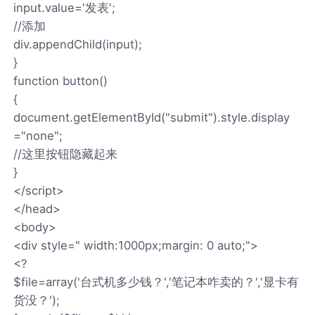
input.value='发表';
//添加
div.appendChild(input);
}
function button()
{
document.getElementById("submit").style.display
="none";
//这里按钮隐藏起来
}
</script>
</head>
<body>
<div style=" width:1000px;margin: 0 auto;">
<?
$file=array('台式机多少钱？','笔记本咋卖的？','显卡有
货没？');