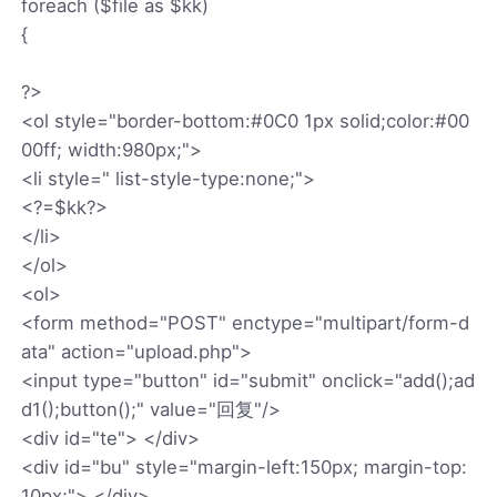
foreach ($file as $kk)
{
?>
<ol style="border-bottom:#0C0 1px solid;color:#00
00ff; width:980px;">
<li style=" list-style-type:none;">
<?=$kk?>
</li>
</ol>
<ol>
<form method="POST" enctype="multipart/form-d
ata" action="upload.php">
<input type="button" id="submit" onclick="add();ad
d1();button();" value="回复"/>
<div id="te"> </div>
<div id="bu" style="margin-left:150px; margin-top:
10px;"> </div>