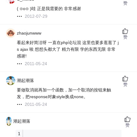
赞
( ⊙o⊙ )哇 正是我需要的 非常感谢
2012-07-29
zhaojunwww
赞
看起来好简洁呀 一直在php论坛混 这里也要多逛逛了 j
s ajax 唉 想想头都大了 精力有限 学的东西无限 非常
感谢!
2011-05-24
潮起潮落
赞
要做取消就再加一个函数，加一个取消的按钮来触
发，把response对象style换成none。
2011-05-24
潮起潮落
赞