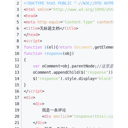
<!DOCTYPE 
html
PUBLIC
"-//W3C//DTD XHTML 1.0 
<
html
xmlns
=
"http://www.w3.org/1999/xhtml"
>
<
head
>
<
meta
http-equiv
=
"Content-Type"
content
=
"text
<
title
>
无标题文档
</
title
>
</
head
>
<
script
>
function
$
(
el
)
{
return
document
.getElementById
function
response
(
obj
)
{
var
 oComment=obj.parentNode;
//这里是关键。
	oComment.appendChild($(
"response"
));
	$(
"response"
).style.display=
"block"
;
}
</
script
>
<
div
>
<
div
>
		我是一条评论
<
div
onclick
=
"response(this);cursor:p
</
div
>