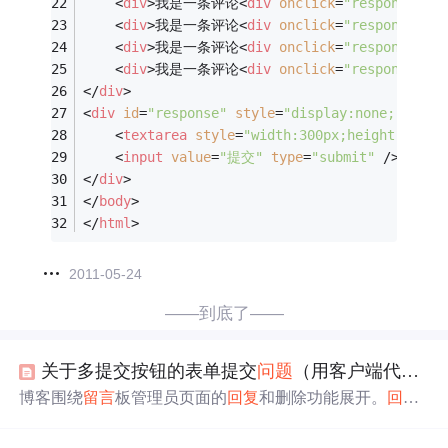
<
div
>
我是一条评论
<
div
onclick
=
"response(thi
<
div
>
我是一条评论
<
div
onclick
=
"response(thi
<
div
>
我是一条评论
<
div
onclick
=
"response(thi
<
div
>
我是一条评论
<
div
onclick
=
"response(thi
</
div
>
<
div
id
=
"response"
style
=
"display:none;"
>
<
textarea
style
=
"width:300px;height:150px
<
input
value
=
"提交"
type
=
"submit"
 />
</
div
>
</
body
>
</
html
>
2011-05-24
——到底了——
关于多提交按钮的表单提交
问题
（用客户端代码判断被点击的按钮）
博客围绕
留言
板管理员页面的
回复
和删除功能展开。
回复
功能表单直接提交，删除需
弹出
确认
框
。服务器端用VB.n
et，客户端用JavaScript。通过设置中间变量，在按钮click