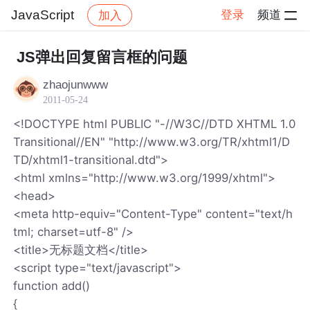
JavaScript
登录
频道
加入
帖子详情
社区
JavaScript
JS弹出回复留言框的问题
zhaojunwww
2011-05-24
<!DOCTYPE html PUBLIC "-//W3C//DTD XHTML 1.0
Transitional//EN" "http://www.w3.org/TR/xhtml1/D
TD/xhtml1-transitional.dtd">
<html xmlns="http://www.w3.org/1999/xhtml">
<head>
<meta http-equiv="Content-Type" content="text/h
tml; charset=utf-8" />
<title>无标题文档</title>
<script type="text/javascript">
function add()
{