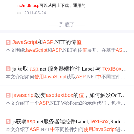
inc/md5.asp
可以从网上下载，通用的
2011-05-24
——到底了——
JavaScript
和
ASP
.NET的传
值
本文围绕
JavaScript
和
ASP
.NET的传
值
展开。在基于
ASP
.
NET开发
中
，常需JS脚本进行客户端控制。文
中
介绍了js脚
本访问服务器控件
值
、服务器控件取js变量
值
、遍历界面
T
js 获取
asp
.net 服务器端控件 Label 与
TextBox
Radi
extBox
元素以及让dropdownlist选择指定项的方法和技巧。
本文介绍如何
使用
JavaScript
获取
ASP
.NET
中
不同控件的
值
，包括Label、
TextBox
、DropDownList及RadioButtonList
等控件的具体实现方法。
javascript
改变
asp
:
textbox
的
值
，如何触发OnTextChanged 事件
本文介绍了一个
ASP
.NET WebForm2的示例代码，包括HT
ML页面布局与C#后台逻辑。示例展示了如何实现
TextBox
控件的自动回发功能，并通过
JavaScript
与服务器端代码
js获取
asp
.net服务器端控件Label,
TextBox
,RadioButtonList,DropDownList的
交互。适用于希望了解
ASP
.NET Web Forms应用程序开发
的初学者。
本文介绍了
ASP
.NET
中
不同控件如何
使用
JavaScript
进行