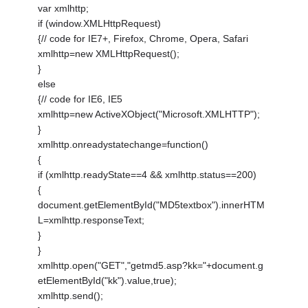
var xmlhttp;
if (window.XMLHttpRequest)
{// code for IE7+, Firefox, Chrome, Opera, Safari
xmlhttp=new XMLHttpRequest();
}
else
{// code for IE6, IE5
xmlhttp=new ActiveXObject("Microsoft.XMLHTTP");
}
xmlhttp.onreadystatechange=function()
{
if (xmlhttp.readyState==4 && xmlhttp.status==200)
{
document.getElementById("MD5textbox").innerHTM
L=xmlhttp.responseText;
}
}
xmlhttp.open("GET","getmd5.asp?kk="+document.g
etElementById("kk").value,true);
xmlhttp.send();