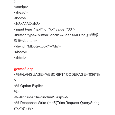
}
</script>
</head>
<body>
<h2>AJAX</h2>
<input type="text" id="kk" value="33">
<button type="button" onclick="loadXMLDoc()">请求
数据</button>
<div id="MD5textbox"></div>
</body>
</html>
getmd5.asp
<%@LANGUAGE="VBSCRIPT" CODEPAGE="936"%
>
<% Option Explicit
%>
<!--#include file="inc/md5.asp"-->
<% Response.Write (md5(Trim(Request.QueryString
("kk")))) %>