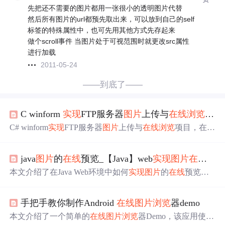
先把还不需要的图片都用一张很小的透明图片代替
然后所有图片的url都预先取出来，可以放到自己的self
标签的特殊属性中，也可先用其他方式先存起来
做个scroll事件 当图片处于可视范围时就更改src属性
进行加载
2011-05-24
——到底了——
C winform
实现
FTP服务器
图片
上传与
在线
浏览
：简
C# winform
实现
FTP服务器
图片
上传与
在线
浏览
项目，在C
# winform框架下开发，支持
图片
上传、
浏览
及删除。利用
C#网络编程能力，通过FTP协议通信。具有界面友好、功
java
图片
的
在线
预览_【Java】web
实现
图片
在线
预
能完善等特点，可用于企业内部
图片
管理、个人备份等场
景，为
图片
管理提供新方案。
本文介绍了在Java Web环境中如何
实现
图片
的
在线
预览功
能。通过JavaScript触发预览，结合Java后端处理，
实现
点
击预览按钮后在
浏览
器中打开
图片
。详细展示了Java代码
手把手教你制作Android
在线
图片
浏览
器demo
实现
过程，最终达到在新窗口
显示
图片
的效果。
本文介绍了一个简单的
在线
图片
浏览
器Demo，该应用使用