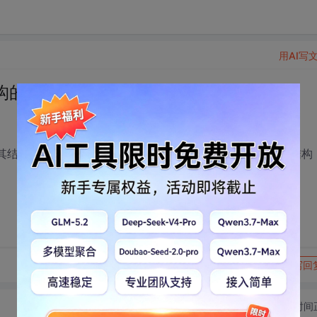
用AI写
xmltype字段 存入一个新数据表中
知道其结构。如何把其导入一个数据表中。或如何遍历一个未知结构
转发到动态
举报
写回
切换为时间