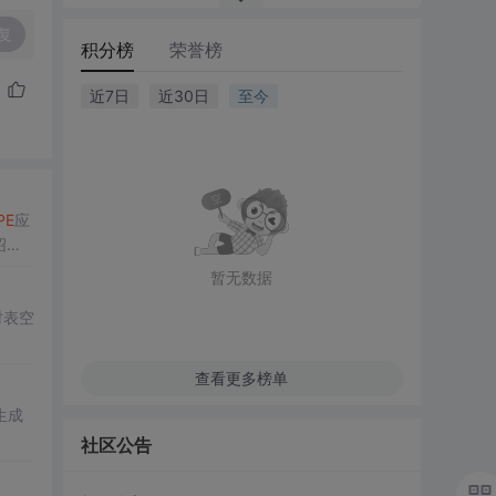
复
积分榜
荣誉榜
近7日
近30日
至今
PE
应
绍了
暂无数据
时表空
查看更多榜单
生成
社区公告