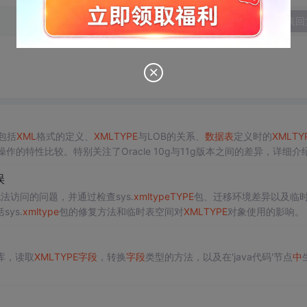
发表回
包括
XML
格式的定义、
XML
TYPE
与LOB的关系、
数据表
定义时的
XML
TY
e操作的特性比较。特别关注了Oracle 10g与11g版本之间的差异，详细介
与
数据表
存储分开，并通过move命令进行表空间迁移。
误
法访问的问题，并通过检查sys.
xml
type
TYPE
包、迁移环境差异以及临
ys.
xml
type
包的修复方法和临时表空间对
XML
TYPE
对象使用的影响。
据库，读取
XML
TYPE
字段
，转换
字段
类型的方法，以及在'java代码'节点
中