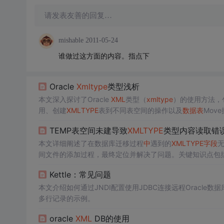
请发表友善的回复…
mishable
2011-05-24
谁做过这方面的内容。指点下
Oracle
Xml
type
类型浅析
本文深入探讨了Oracle
XML
类型（
xml
type
）的使用方法，
用、创建
XML
TYPE
表到不同表空间的操作以及
数据表
Mov
如何在
数据表
建表阶段通过
XML
TYPE
COLUMN子句将Lob
TEMP表空间未建导致
XML
TYPE
类型内容读取错
本文详细阐述了在数据库迁移过程
中
遇到的
XML
TYPE
字段
无
间文件的添加过程，最终定位并解决了问题。关键知识点包括s
Kettle：常见问题
本文介绍如何通过JNDI配置使用JDBC连接远程Oracle数
多行记录的示例。
oracle
XML
DB的使用