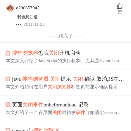
q290657942
赞
我也想知道
2011-11-23
——到底了——
搜狗
浏览器
怎么
关闭
开机启动
本文深入介绍了JavaScript的执行机制，尤其是Event Loo
p。先梳理了
事件
循环、任务队列、同步与异步任务、宏任
务与微任务等基本概念，接着分别阐述了
浏览器
和Node环
java
搜狗
浏览器
关闭
提示
关闭
确认 取消,JS在
关闭
境下的Event Loop，最后对比了两者差异，帮助读者理解Ja
vaScript在不同环境中的执行顺序。
本文介绍如何在用户
关闭
浏览器
标签页前显示确认提示，
避免意外丢失重要数据。通过JavaScript和jQuery实现，并
提供示例代码。
页面
关闭
事件
onbeforeunload 记录
本文介绍了一个在页面
关闭
时触发
事件
（如清空session）
的方法，使用了onbeforeunload
事件
。文章指出该方法在多
数
浏览器
中有效，但在
搜狗
浏览器
中无效，并列举了几种
chrome与
搜狗
浏览器
常见的
关闭
窗口的方式。