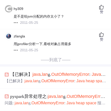
hy309
赞
是不是给jvm分配的内存太小了？
2011-05-25
zfangla
赞
用jprofiler分析一下,看啥对象占用最多
2011-05-25
——到底了——
【已解决】
java
.
lan
g.
OutOfMemoryError
:
Java
hea
【已解决】
java
.
lan
g.
OutOfMemoryError
:
Java
heap
spac
e
错误
pyspark异常处理之:
java
.
lan
g.
OutOfMemoryError
:
J
问题:
java
.
lan
g.
OutOfMemoryError
:
Java
heap
space
报错
提示: Py4J
Java
Error: An error occurred while calling o119.coll