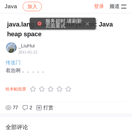
Java
登录
频道
加入
帖子详情
社区
Java
服务超时,请刷新
java.lang.OutOfMemoryError: Java
页面重试
heap space
_LiuHui
2011-05-25
传送门
着急啊，，，，，
给本帖投票
77
2
打赏
全部评论