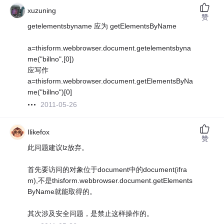
xuzuning
赞
getelementsbyname 应为 getElementsByName
a=thisform.webbrowser.document.getelementsbyna
me("billno",[0])
应写作
a=thisform.webbrowser.document.getElementsByNa
me("billno")[0]
2011-05-26
Ilikefox
赞
此问题建议lz放弃。
首先要访问的对象位于document中的document(ifra
m),不是thisform.webbrowser.document.getElements
ByName就能取得的。
其次涉及安全问题，是禁止这样操作的。