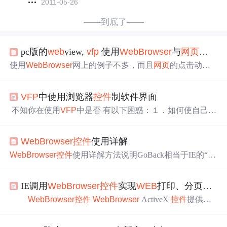
2011-05-26
——到底了——
pc版的
web
view,
vfp
使用
Web
Browser
与
网页
交互
使用
Web
Browser
网上的例子不多，而且
网页
的点击动
作，怎样在
vfp
中响应，这个网上大多数的例子都是很多年
前的，以前是ie6，在ie10或以上版本根本不行，于是自己
VFP
中使用浏览器
控件
制软件界面
摸索一返，并一一解决。 示例实现 1. 在
vfp
中执行js函数 2.
在
vfp
中查找
网页
相关的相素，并赋值或读取相关属性值 3.
不知你在使用
VFP
中是否 有以下困惑：１．如何使自己
V
在
网页
中加载单击事件委托，凡是元素具有id属性的点击
FP
软件的界面更漂亮些？２．如何使用嵌入浏览器
控件
？
事件，将会把当前元素的【#+id】对document.title进行赋值
３．如何屏蔽嵌入页面的右键菜单？４．如何截获超链接
从而触发
vfp
的中TitleChange事件,达到目的 4.发现在win1..
Web
Browser
控件
使用详解
的点击事件？５．使用浏览器
控件
后，如何同时使用模式
表单和非模式表单６．如何阻止浏览器
控件
弹出新窗口？
Web
Browser
控件
使用详解方法说明GoBack相当于IE的“后
下面，是我在编程时对浏览器
控件
的经验：１．如何使自
退”按钮，使你在当前历史列表中后退一项 GoForward相当
己
VFP
软件的界面更漂亮些？这个问题可大可小，与个人
于IE的“前进”按钮，使你在当前历史列表中前进一项 GoHo
IE调用
Web
Browser
控件
实现
WEB
打印、分页打印、无预览打印
me相当于IE的“主页”按钮，连接用户默认的主页 GoSearch
相当于IE的“搜索”按钮，连接用户默认的搜索页面 Navigat
Web
Browser
控件
Web
Browser
ActiveX
控件
提供托
e连接到指定的URLRefresh刷新当前页面Refresh2同上，只
管的包装。 托管的包装便可以在 Windows 窗体客户端应用
是可以指定刷新级别，所指定的刷新级别的值来自Refresh
程序中显示
网页
。 你可以使用
Web
Browser
控件
重复中你