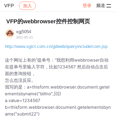
VFP
登录
频道
加入
帖子详情
社区
VFP
VFP的webbrowser控件控制网页
xgj5054
2011-05-25
http://www.sgict.com.cn/gdweb/queryinclude/com.jsp
这个网址上有的“提单号：”我想利用webbrowser自动
在提单号里输入字符，比如1234567 然后自动点击后
面的查询按钮，
怎么也没反应。
我写的是：a=thisform.webbrowser.document.getel
ementsbyname("billno",[0])
a.value=1234567
b=thisform.webbrowser.document.getelementsbyn
ame("submit22")