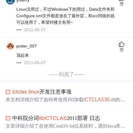
yhterry
赞
Linux没用过，不过Windows下的用过，Data文件夹和
Configure.xml文件都是放在了最外层，和src同级的就
可以使用了，希望对楼主有用~
2011-05-27
potter_007
赞
顶起来
2011-05-27
——到底了——
ictclas
linux
开发注意事项
本文档详细介绍了如何将使用JNI加载
ICTCLAS
30
.dll的Wi
ndows程序移植到Ubuntu 9上的步骤。主要内容包括：
配置
lib
ICTCLAS
30
.so库路径、解决依赖库
问题
及最终确保程
中科院分词
lib
ICTCLAS
2011部署 日志
序正常运行的方法。
文章详细介绍了在使用CentOS 64位系统时，遇到Java库加
载失败（java.lang.UnsatisfiedLinkError）及Init Fail
问题
的解