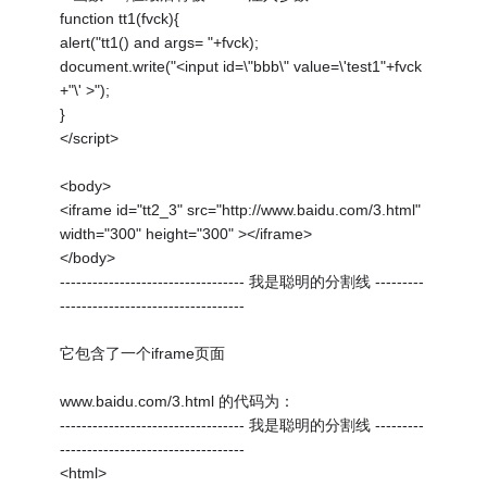
function tt1(fvck){
alert("tt1() and args= "+fvck);
document.write("<input id=\"bbb\" value=\'test1"+fvck
+"\' >");
}
</script>
<body>
<iframe id="tt2_3" src="http://www.baidu.com/3.html"
width="300" height="300" ></iframe>
</body>
---------------------------------- 我是聪明的分割线 ---------
----------------------------------
它包含了一个iframe页面
www.baidu.com/3.html 的代码为：
---------------------------------- 我是聪明的分割线 ---------
----------------------------------
<html>