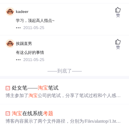
kadeer
赞
学习，顶起高人指点~
2011-05-25
挨踢直男
赞
有这么好的事情
2011-05-25
——到底了——
处女笔——
淘宝
笔试
博主参加了
淘宝
公司的笔试，分享了笔试过程和个人感
受。面对软件工程师及算法工程师的
考题
，包括将树形结
构存入文件并重建及统计文章中单词频率的问题。
淘宝
在线系统
考题
博客内容展示了两个文件路径，分别为/Files/alantop/1.htm
和/Files/alantop/2.htm。