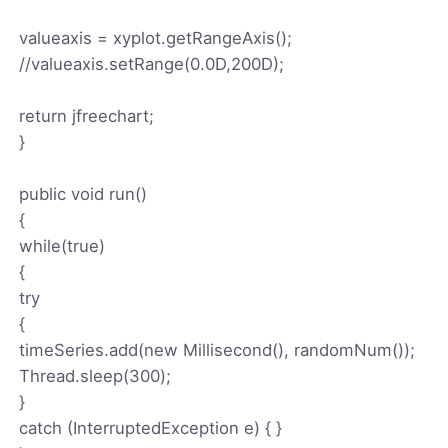
valueaxis = xyplot.getRangeAxis();
//valueaxis.setRange(0.0D,200D);
return jfreechart;
}
public void run()
{
while(true)
{
try
{
timeSeries.add(new Millisecond(), randomNum());
Thread.sleep(300);
}
catch (InterruptedException e) { }