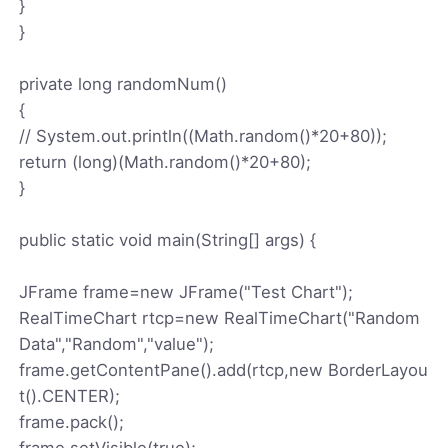
}
}
private long randomNum()
{
// System.out.println((Math.random()*20+80));
return (long)(Math.random()*20+80);
}
public static void main(String[] args) {
JFrame frame=new JFrame("Test Chart");
RealTimeChart rtcp=new RealTimeChart("Random
Data","Random","value");
frame.getContentPane().add(rtcp,new BorderLayou
t().CENTER);
frame.pack();
frame.setVisible(true);