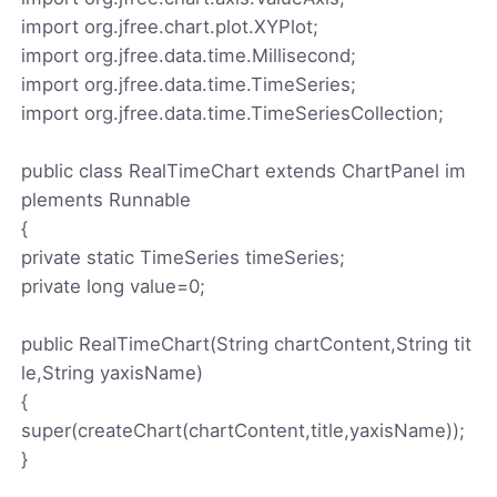
import org.jfree.chart.plot.XYPlot;
import org.jfree.data.time.Millisecond;
import org.jfree.data.time.TimeSeries;
import org.jfree.data.time.TimeSeriesCollection;
public class RealTimeChart extends ChartPanel im
plements Runnable
{
private static TimeSeries timeSeries;
private long value=0;
public RealTimeChart(String chartContent,String tit
le,String yaxisName)
{
super(createChart(chartContent,title,yaxisName));
}