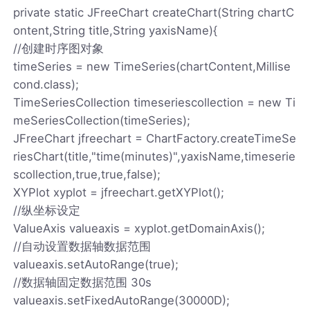
private static JFreeChart createChart(String chartC
ontent,String title,String yaxisName){
//创建时序图对象
timeSeries = new TimeSeries(chartContent,Millise
cond.class);
TimeSeriesCollection timeseriescollection = new Ti
meSeriesCollection(timeSeries);
JFreeChart jfreechart = ChartFactory.createTimeSe
riesChart(title,"time(minutes)",yaxisName,timeserie
scollection,true,true,false);
XYPlot xyplot = jfreechart.getXYPlot();
//纵坐标设定
ValueAxis valueaxis = xyplot.getDomainAxis();
//自动设置数据轴数据范围
valueaxis.setAutoRange(true);
//数据轴固定数据范围 30s
valueaxis.setFixedAutoRange(30000D);