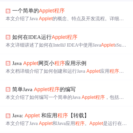
一个简单的
Applet
程序
本文介绍了Java
Applet
的概念、特点及开发流程。详细讲
解了如何利用Java语言编写网页上的小应用
程序
，包括源
代码编辑、编译、HTML文件创建及运行方法。此外，还
如何在IDEA运行
Applet
程序
深入探讨了
Applet
类的使用和关键方法。
本文详细讲述了如何在IntelliJ IDEA中使用Java
Applet
sSupp
ort插件编写、配置和运行
Applet
程序
，包括解决版本问
题、安装插件、调整JDK版本及设置运行配置。
Java
Applet
网页小
程序
应用示例
本文档详细介绍了如何创建和运行Java
Applet
应用
程序
。
首先，展示了my
Applet
.java的源代码，该
程序
实现了一个
能进行简单加法运算的
Applet
。接着，解释了如何编写my
简单Java
Applet
程序
的编写
Applet
.html来展示
Applet
，并编译源代码为my
Applet
.clas
s。通过
applet
viewer工具或浏览器运行my
Applet
.html，可
本文介绍了如何编写一个简单的Java
Applet
程序
，包括创
以看到
程序
运行结果。此外，还介绍了一个新的
Applet
实
建代码、设置尺寸和在HTML中嵌入
Applet
。通过实例展
例KY3_2.java，该
程序
在页面上绘制了两个矩形并附带文
示了
Applet
的基本使用。
字输出。同样，通过类似步骤编译和运行KY3_2.java，得
Java:
Applet
和应用
程序
【转载】
到预期的运行结果。
本文介绍了Java
Applet
和Java应用
程序
。
Applet
是运行在支
持Java的Web浏览器内的小
程序
，由init、start等方法控制运