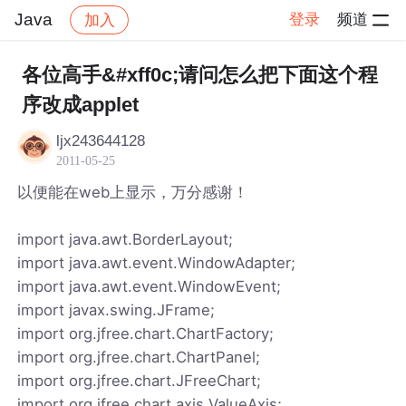
Java
登录
频道
加入
帖子详情
社区
Java
各位高手&#xff0c;请问怎么把下面这个程
序改成applet
ljx243644128
2011-05-25
以便能在web上显示，万分感谢！
import java.awt.BorderLayout;
import java.awt.event.WindowAdapter;
import java.awt.event.WindowEvent;
import javax.swing.JFrame;
import org.jfree.chart.ChartFactory;
import org.jfree.chart.ChartPanel;
import org.jfree.chart.JFreeChart;
import org.jfree.chart.axis.ValueAxis;