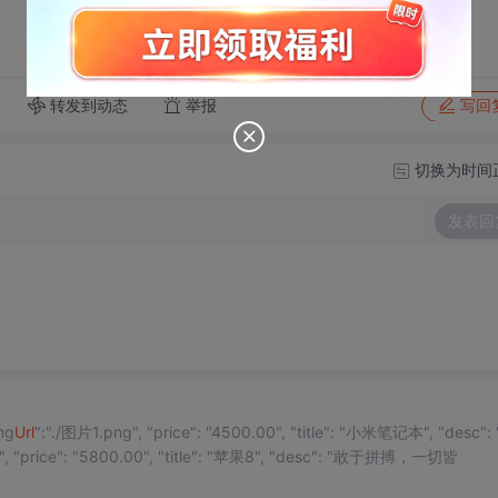
转发到动态
举报
写回
切换为时间
发表回
"id": 1, "img
Url
":"./图片1.png", "price": "4500.00", "title": "小米笔记本", "desc": "敢
":"./图片1.png", "price": "5800.00", "title": "苹果8", "desc": "敢于拼搏，一切皆