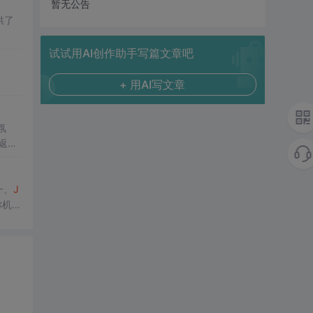
暂无公告
供了
试试用AI创作助手写篇文章吧
+ 用AI写文章
氛
返回
攻
一、
J
你机会