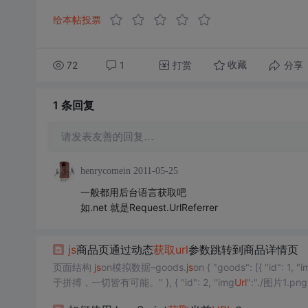
给本帖投票
72
1
打赏
分享
收藏
1 条
回复
请发表友善的回复…
henrycomein
2011-05-25
一般都用后台语言获取吧
如.net 就是Request.UrlReferrer
js
商品页通过动态
获取
url
参数跳转到商品详情页
页面结构
js
on模拟数据–goods.
js
on { "goods": [{ 
于拼搏，一切皆有可能。" }, { "id": 2, "img
Url