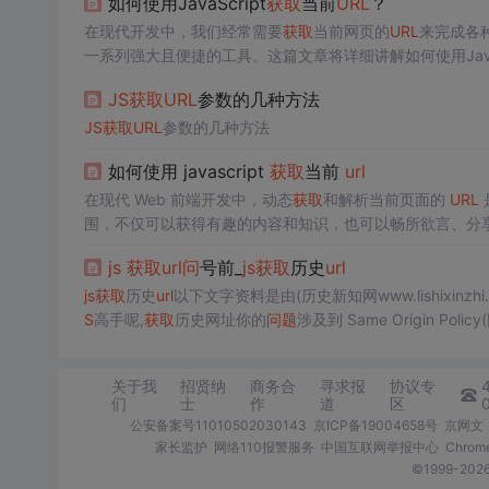
如何使用JavaScript
获取
当前
URL
？
在现代开发中，我们经常需要
获取
当前网页的
URL
来完成各
一系列强大且便捷的工具。这篇文章将详细讲解如何使用JavaS
JS
获取
URL
参数的几种方法
JS
获取
URL
参数的几种方法
如何使用 javascript
获取
当前
url
在现代 Web 前端开发中，动态
获取
和解析当前页面的
URL
围，不仅可以获得有趣的内容和知识，也可以畅所欲言、分享您的
空字符串，这一点在做端口判断时需要特别注意，避免逻辑
js
获取
url
问
号前_
js
获取
历史
url
击。构造函数是现代 Web API 的核心部分，它不仅可以解
js
获取
历史
url
以下文字资料是由(历史新知网www.lishixi
S
高手呢,
获取
历史网址你的
问
题
涉及到 Same Origin P
让你访
问
**异域** 历史网址。但是，如果这三个页面在同一域名下
关于我
招贤纳
商务合
寻求报
协议专
们
士
作
道
区
公安备案号11010502030143
京ICP备19004658号
京网文〔
家长监护
网络110报警服务
中国互联网举报中心
Chro
©1999-2