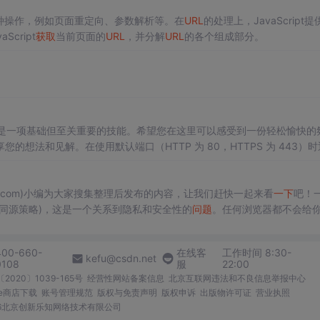
种操作，例如页面重定向、参数解析等。在
URL
的处理上，JavaScript提
cript
获取
当前页面的
URL
，并分解
URL
的各个组成部分。
是一项基础但至关重要的技能。希望您在这里可以感受到一份轻松愉快的
想法和见解。在使用默认端口（HTTP 为 80，HTTPS 为 443）时
错误。在处理用户输入的
URL
时，需进行严格的验证和清理，防止 XSS 
析
URL
，还能用于构建和修改
URL
。
nzhi.com)小编为大家搜集整理后发布的内容，让我们赶快一起来看
一下
吧！
olicy(同源策略)，这是一个关系到隐私和安全性的
问
题
。任何浏览器都不会给
，你可以使用 Javascript 的...
400-660-
在线客
工作时间 8:30-
kefu@csdn.net
0108
服
22:00
2020〕1039-165号
经营性网站备案信息
北京互联网违法和不良信息举报中心
me商店下载
账号管理规范
版权与免责声明
版权申诉
出版物许可证
营业执照
026北京创新乐知网络技术有限公司