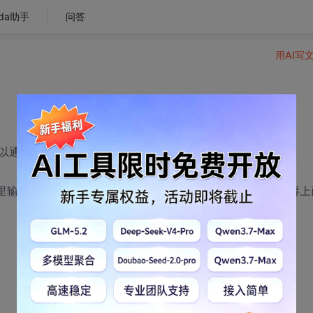
da助手
问答
用AI写
cument.referer 来取得上已页的url。
入 www.b.com，想在www.b.com页面通过设置js来取得上