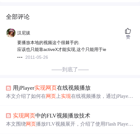
全部评论
汉尼拔
赞
要播放本地的视频这个很棘手的.
应该也只能靠activeX才能实现,这个只能用于ie
2011-05-26
——到底了——
用jPlayer
实现
网页
在线视频播放
本文介绍了如何在
网页
上
实现
在线视频播放，通过jPlayer
插件解决了SWF格式视频播放问题，并提供了自动播放的
配置代码示例。虽然遇到IE8兼容性问题，但在服务器上能
实现
网页
中的FLV视频播放技术
正常运行。jPlayer的详细使用方法可在官网找到。
本文围绕
网页
播放FLV视频展开，介绍了使用Flash Playe
r、JavaScript库、ActionScript自定义播放器等技术
实现
播放
的方法，分析了FLV格式特点、流式传输原理及优势与挑