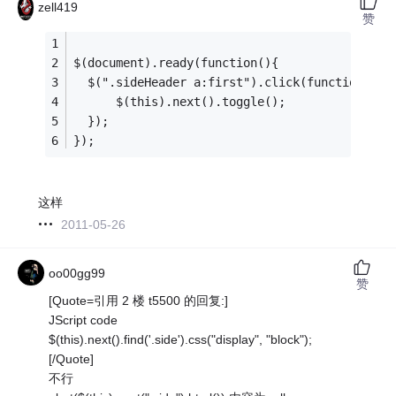
zell419
赞
$(document).ready(function(){  
  $(".sideHeader a:first").click(function() {
      $(this).next().toggle();
  });
});
这样
2011-05-26
oo00gg99
赞
[Quote=引用 2 楼 t5500 的回复:]
JScript code
$(this).next().find('.side').css("display", "block");
[/Quote]
不行