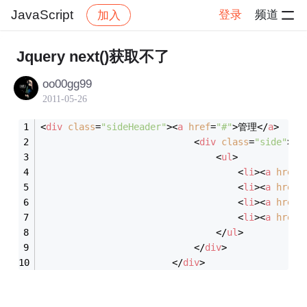
JavaScript
登录
频道
加入
帖子详情
社区
JavaScript
Jquery next()获取不了
oo00gg99
2011-05-26
<
div
class
=
"sideHeader"
>
<
a
href
=
"#"
>
管理
</
a
>
<
div
class
=
"side"
>
<
ul
>
<
li
>
<
a
href
=
<
li
>
<
a
href
=
<
li
>
<
a
href
=
<
li
>
<
a
href
=
</
ul
>
</
div
>
</
div
>