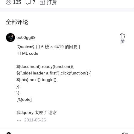
135
7
打赏
全部评论
oo00gg99
赞
[Quote=引用 6 楼 zell419 的回复:]
HTML code
$(document).ready(function(){
$(".sideHeader a:first").click(function() {
$(this).next().toggle();
});
});
[/Quote]
我Jquery 太差了 谢谢
2011-05-26