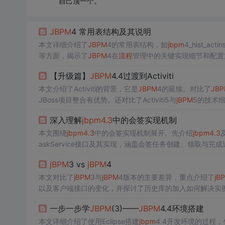
自己顶一个。
JBPM
4 常用表结构及其说明
本文详细介绍了
JBPM
4的常用表结构，如
jbpm
4_hist_act
等方面，揭示了
JBPM
4在
流程
管理中的关键实现细节和配置
【升级篇】
JBPM
4.4过渡到Activiti
本文介绍了Activiti的背景，它是
JBPM
4的延续。对比了
JBP
JBoss项目整合有优势。还对比了Activiti5与
jBPM
5的技术
Activiti。
深入理解
jbpm
4.3
中的会签实现机制
本文围绕
jbpm
4.3
中的会签实现机制展开。先介绍
jbpm
4.3
askService接口及其实现，涵盖会签任务创建、领取与完
jBPM
3 vs
jBPM
4
本文对比了
jBPM
3与
jBPM
4版本的主要差异，重点介绍了
jB
以及客户端接口的变化，并探讨了历史库的加入如何解决实
一步一步学
JBPM
(3)——
JBPM
4.4环境搭建
本文详细介绍了使用Eclipse搭建
jbpm
4.4开发环境的过程