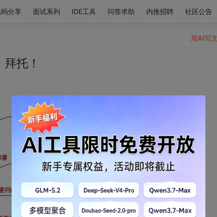
代码分享
面试系列
IDE工具
问答求助
内推招聘
社区公告
用AI写
，拜托！