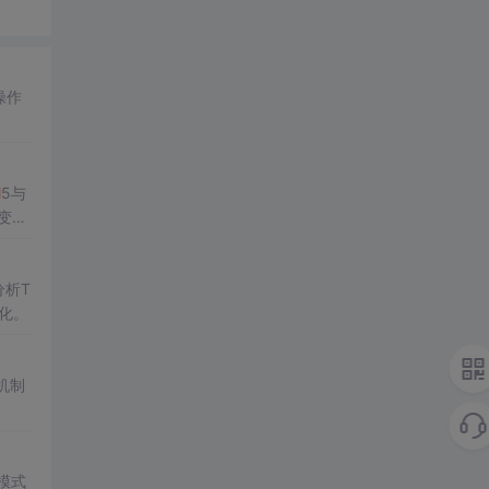
操作
M
5与
转变为
析T
化。
机制
模式