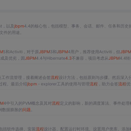
inst，以及
jbpm
4.4的核心包，包括模型、事务、会话、邮件、任务和历史
文件的用途。
M
5和Activiti，对于原
JBPM
3和
JBPM
4用户，推荐使用Activiti，但
JBP
组成及优劣，因
JBPM
4.4与Hibernate
4.3
不兼容，项目考虑从
JBPM
4.4
及工作流管理，接着阐述会签
流程
设计方法，包括原则与步骤。然后深入分
成过程。最后介绍
jbpm
- explorer工具的使用与管理
流程
，助力会签
流程
优
PM
4中引入的PVM概念及其对
流程
定义的影响，新的调度算法、事件处理
例数据膨胀的
问题
。
，包括软件选择、安装
流程
设计器、配置运行时环境、设置用户类库、添加