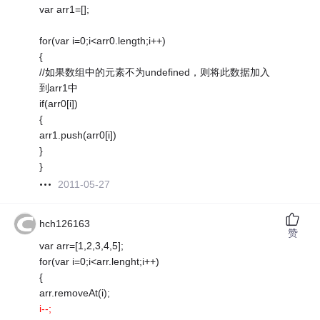
var arr1=[];
for(var i=0;i<arr0.length;i++)
{
//如果数组中的元素不为undefined，则将此数据加入
到arr1中
if(arr0[i])
{
arr1.push(arr0[i])
}
}
2011-05-27
hch126163
赞
var arr=[1,2,3,4,5];
for(var i=0;i<arr.lenght;i++)
{
arr.removeAt(i);
i--;