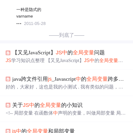
一种是隐式的
varname
2011-05-28
——到底了——
【又见JavaScript】
JS
中
的
全局变量
问题
JS
学习知识点整理 【又见JavaScript】
JS
中
的
全局变量
问
题 window.a和 a 的区别 在全局
中
，声明两个变量，并给其
赋值： var a = 1; b = 2; console.log(window.a) //1 console.log
java跨文件引用
js
_Javascript
中
的
全局变量
跨多个文件
(window.b) //2 上面两种方式的变量赋值，在全局
中
都是一
样的情况，都是挂载在系统内置的对象window上的属性；
好的，大家好，这也是我的小测试 . 我有类似的问题，所
相当于： window = { a: 1, b: 2 } 总结： 在全局
中
，两者没
以我决定测试3种情况：一个HTML文件，一个外部
JS
文
有区别； 在全局
中
： a =
件......它是否可以工作 - 函数可以通过
全局变量
进行通信
关于
JS
中
的
全局变量
的小知识
吗？两个HTML文件，一个外部
JS
文件，一个浏览器，两
个选项卡：它们是否会通过
全局变量
进行干扰？一个HTM
<!-- 局部变量 在函数体
中
声明的变量，叫做局部变量 局部
L文件，由2个浏览器打开，它会起作用吗？它们会干扰
变量在函数被调用的时候分配空间，函数执行结束之后，
吗？所有结果都符合预期 .它有效 . 函数f1()和f2()通过全局
内存释放 --> <!--
js
遵循就近原则 变量声明了没有手动赋
var...
js
中
的
全局变量
和局部变量
值，系统默认赋值undefined 变量没有声明直接访问，会报