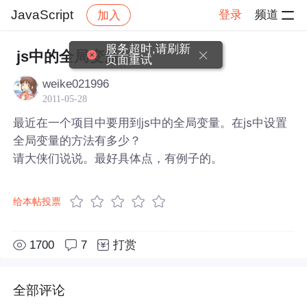
JavaScript
登录
频道
加入
帖子详情
社区
JavaScript
服务超时,请刷新
js中的全局变量
页面重试
weike021996
2011-05-28
最近在一个项目中要用到js中的全局变量。在js中设置
全局变量的方法有多少？
请大侠们说说。最好具体点，有例子的。
给本帖投票
1700
7
打赏
全部评论