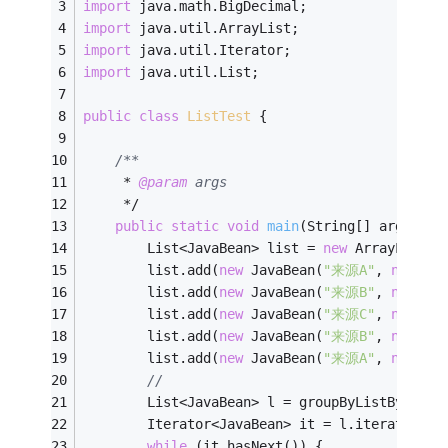
import
 java.math.BigDecimal;
import
 java.util.ArrayList;
import
 java.util.Iterator;
import
 java.util.List;
public
class
ListTest
{
/**
     * 
@param
 args
     */
public
static
void
main
(String[] args)
{
        List<JavaBean> list = 
new
 ArrayList<J
        list.add(
new
 JavaBean(
"来源A"
, 
new
 Big
        list.add(
new
 JavaBean(
"来源B"
, 
new
 Big
        list.add(
new
 JavaBean(
"来源C"
, 
new
 Big
        list.add(
new
 JavaBean(
"来源B"
, 
new
 Big
        list.add(
new
 JavaBean(
"来源A"
, 
new
 Big
//
        List<JavaBean> l = groupByListByName(
        Iterator<JavaBean> it = l.iterator();
while
 (it.hasNext()) {