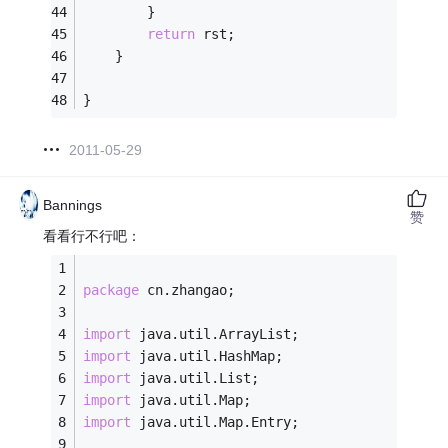
        }
return
 rst;
    }
}
2011-05-29
Bannings
赞
看看行不行吧：
package
 cn.zhangao;
import
 java.util.ArrayList;
import
 java.util.HashMap;
import
 java.util.List;
import
 java.util.Map;
import
 java.util.Map.Entry;