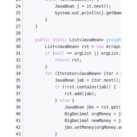
            JavaBean j = it.next();
            System.out.println(j.getName() + 
        }
    }
public
static
 List<JavaBean> 
groupByListB
        List<JavaBean> rst = 
new
 ArrayList<Ja
if
 (
null
 == orgList || orgList.isEmpt
return
 rst;
        }
for
 (Iterator<JavaBean> itor = orgLis
            JavaBean jab = itor.next();
if
 (!rst.contains(jab)) {
                rst.add(jab);
            } 
else
 {
                JavaBean jbn = rst.get(rst.in
                BigDecimal orgMoney = jbn.get
                BigDecimal newMoney = jab.get
                jbn.setMoney(orgMoney.add(new
            }