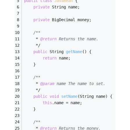
public
class
JavaBean
{
private
 String name;
private
 BigDecimal money;
/**
     * 
@return
 Returns the name.
     */
public
 String 
getName
()
{
return
 name;
    }
/**
     * 
@param
 name The name to set.
     */
public
void
setName
(String name)
{
this
.name = name;
    }
/**
     * 
@return
 Returns the money.