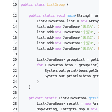
public
class
ListGroup
{
public
static
void
main
(String[] args)
{
		List<JavaBean> list = 
new
 ArrayList<J
		list.add(
new
 JavaBean(
"来源A"
, 
100
));
		list.add(
new
 JavaBean(
"来源B"
, 
200
));
		list.add(
new
 JavaBean(
"来源C"
, 
300
));
		list.add(
new
 JavaBean(
"来源B"
, 
6600
));
		list.add(
new
 JavaBean(
"来源A"
, 
99800
))
		List<JavaBean> groupList = getListByG
for
 (JavaBean bean : groupList) {
			System.out.print(bean.getGroup() 
			System.out.println(bean.getMoney(
		}
	}
private
static
 List<JavaBean> 
getListByGr
		List<JavaBean> result = 
new
 ArrayList
		Map<String, Integer> map = 
new
 HashMa