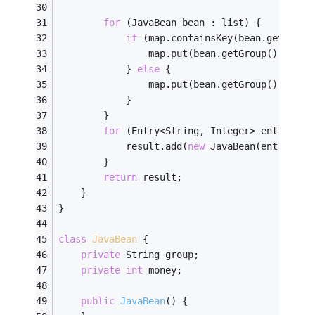
for
 (JavaBean bean : list) {
if
 (map.containsKey(bean.getGroup
				map.put(bean.getGroup(), ma
			} 
else
 {
				map.put(bean.getGroup(), bea
			}
		}
for
 (Entry<String, Integer> entry : m
			result.add(
new
 JavaBean(entry.get
		}
return
 result;
	}
}
class
JavaBean
{
private
 String group;
private
int
 money;
public
JavaBean
()
{