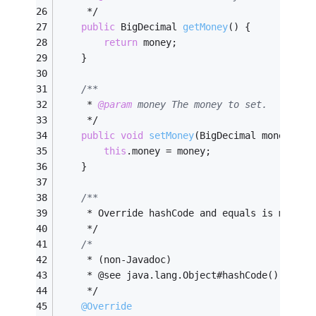
     */
public
 BigDecimal 
getMoney
()
{
return
 money;
    }
/**
     * 
@param
 money The money to set.
     */
public
void
setMoney
(BigDecimal money)
{
this
.money = money;
    }
/**
     * Override hashCode and equals is must
     */
/*
     * (non-Javadoc)
     * @see java.lang.Object#hashCode()
     */
@Override