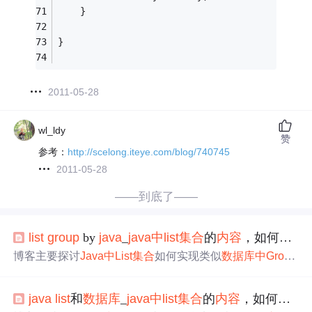
	}
}
2011-05-28
wl_ldy
赞
参考：
http://scelong.iteye.com/blog/740745
2011-05-28
——到底了——
list
group
by
java
_
java
中
list
集合
的
内容
，如何
使用
博客主要探讨
Java
中
List
集合
如何实现类似
数据库
中
Group
By
形式
的
排序
。给出示例数据，展示了将
集合
按特定字段
分组并求和的需求，还提供了具体的
Java
代码实现，通过
java
list
和
数据库
_
java
中
list
集合
的
内容
，如何
使用
Map存储分组结果，最终得到分组求和后的
List
。