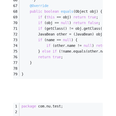
     */
@Override
public
boolean
equals
(Object obj)
{
if
 (
this
 == obj) 
return
true
;
if
 (obj == 
null
) 
return
false
;
if
 (getClass() != obj.getClass()) 
ret
        JavaBean other = (JavaBean) obj;
if
 (name == 
null
) {
if
 (other.name != 
null
) 
return
fa
        } 
else
if
 (!name.equals(other.name)) 
return
true
;
    }
}
package
 com.nu.test;