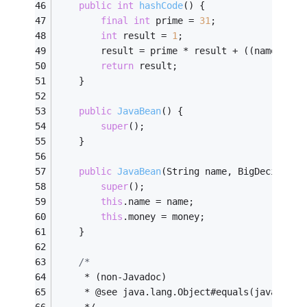
public
int
hashCode
()
{
final
int
 prime = 
31
;
int
 result = 
1
;
        result = prime * result + ((name == 
n
return
 result;
    }
public
JavaBean
()
{
super
();
    }
public
JavaBean
(String name, BigDecimal m
super
();
this
.name = name;
this
.money = money;
    }
/*
     * (non-Javadoc)
     * @see java.lang.Object#equals(java.lang