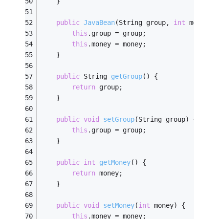
	}
public
JavaBean
(String group, 
int
 money)
this
.group = group;
this
.money = money;
	}
public
 String 
getGroup
()
{
return
 group;
	}
public
void
setGroup
(String group)
{
this
.group = group;
	}
public
int
getMoney
()
{
return
 money;
	}
public
void
setMoney
(
int
 money)
{
this
.money = money;