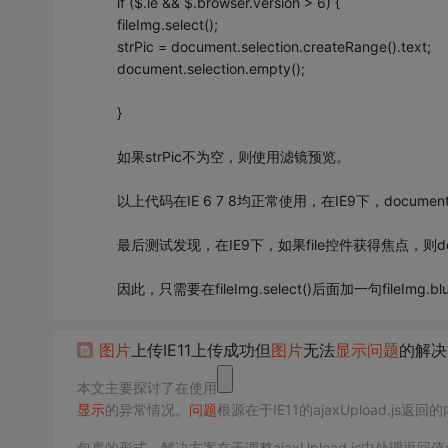
if ($.ie && $.browser.version > 6) {
fileImg.select();
strPic = document.selection.createRange().text;
document.selection.empty();
}
如果strPic不为空，则使用滤镜预览。
以上代码在IE 6 7 8均正常使用，在IE9下，document
最后测试发现，在IE9下，如果file控件获得焦点，则documen
因此，只需要在fileImg.select()后面加一句fileImg.bl
图片
上传IE11上传成功但
图片
无法
显示
问题
的解决
本文主要探讨了在使用
显示
的异常情况。
问题
根源在于IE11的ajaxUpload.js返
包裹的形式。解决方案在于调整ajaxUpload.js中处理返回值