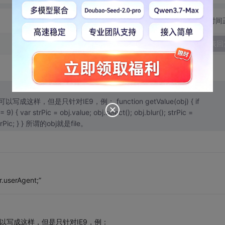
切换为时间
发表回
但是只针对IE9，例： function getValue(obj) { if
r(); strPic =
document.selection.createRange().text; return strPic; } } 所谓的obj就是file。
userAgent;”
以写成这样，但是只针对IE9，例：