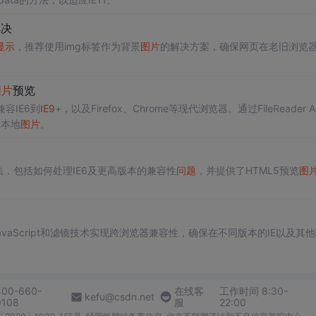
解决
显示
，推荐使用img标签作为背景
图片
的解决方案，确保网页在老旧浏览
图片
预览
容IE6到
IE9
+，以及Firefox、Chrome等现代浏览器。通过FileReader A
示
本地
图片
。
法，包括如何处理IE6及更高版本的兼容性
问题
，并提供了HTML5预览
图
vaScript和滤镜技术实现跨浏览器兼容性，确保在不同版本的IE以及其
400-660-
在线客
工作时间 8:30-
kefu@csdn.net
0108
服
22:00