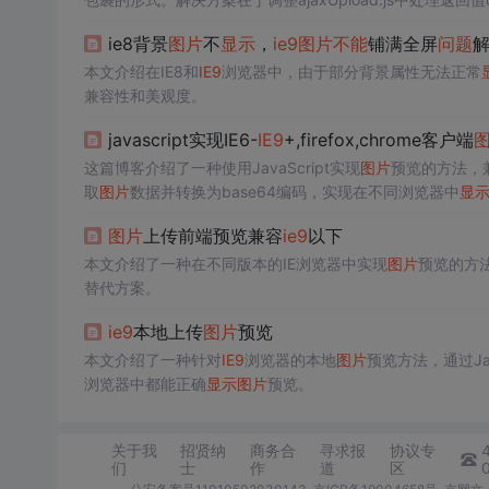
ie8背景
图片
不
显示
，
ie9
图片
不能
铺满全屏
问题
本文介绍在IE8和
IE9
浏览器中，由于部分背景属性无法正常
兼容性和美观度。
javascript实现IE6-
IE9
+,firefox,chrome客户端
这篇博客介绍了一种使用JavaScript实现
图片
预览的方法，兼
取
图片
数据并转换为base64编码，实现在不同浏览器中
显
图片
上传前端预览兼容
ie9
以下
本文介绍了一种在不同版本的IE浏览器中实现
图片
预览的方
替代方案。
ie9
本地上传
图片
预览
本文介绍了一种针对
IE9
浏览器的本地
图片
预览方法，通过Ja
浏览器中都能正确
显示
图片
预览。
关于我
招贤纳
商务合
寻求报
协议专
们
士
作
道
区