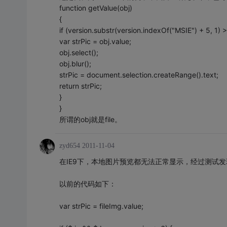
function getValue(obj)
{
if (version.substr(version.indexOf("MSIE") + 5, 1) >
var strPic = obj.value;
obj.select();
obj.blur();
strPic = document.selection.createRange().text;
return strPic;
}
}
所谓的obj就是file。
zyd654
2011-11-04
在IE9下，本地图片预览都无法正常显示，经过测试发现
以前的代码如下：
var strPic = fileImg.value;