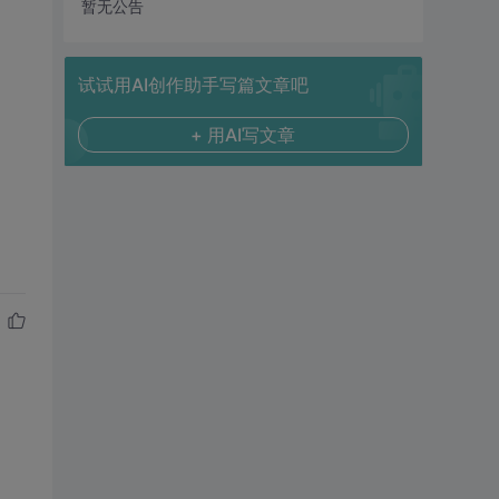
暂无公告
试试用AI创作助手写篇文章吧
+ 用AI写文章