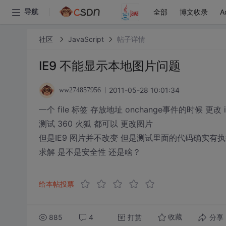
全部
博文收录
A
导航
社区
JavaScript
帖子详情
IE9 不能显示本地图片问题
2011-05-28 10:01:34
ww274857956
一个 file 标签 存放地址 onchange事件的时候 更改 img 
测试 360 火狐 都可以 更改图片
但是IE9 图片并不改变 但是测试里面的代码确实有
求解 是不是安全性 还是啥？
给本帖投票
885
4
打赏
分享
收藏