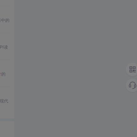
器中的
PI读
片
的
他现代