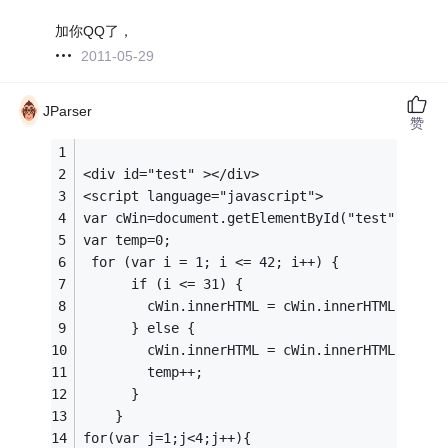
加你QQ了，
2011-05-29
JParser
赞
<div id="test" ></div>
<script language="javascript">
var cWin=document.getElementById("test");
var temp=0;
 for (var i = 1; i <= 42; i++) {
      if (i <= 31) {
        cWin.innerHTML = cWin.innerHTML + "<d
      } else {
        cWin.innerHTML = cWin.innerHTML + "<d
        temp++;
      }
    }
for(var j=1;j<4;j++){