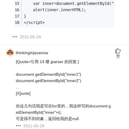
	var inner=document.getElementById("inner"
	alert(inner.innerHTML);
}
</script>
2011-05-29
thinkinginjavanow
赞
[Quote=引用 14 楼 jparser 的回复:]
document.getElementById("inner1")
document.getElementById("inner2")
...
[/Quote]
你这几句话我是写在for里的，我这样写的document.g
etElementById("inner"+i);
可是得不到对象，返回给我的是null
2011-05-29