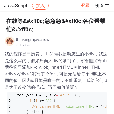
JavaScript
登录
频道
加入
帖子详情
社区
JavaScript
在线等&#xff0c;急急急&#xff0c;各位帮帮
忙&#xff0c;
thinkinginjavanow
2011-05-29
我的程序是日历表， 1-31号我是动态生的小div，我这
是这么写的，假如外面大div的拿到了，肯给他赋给obj,
我往它里添加小div, obj.innerHTML = innerHTML + "
<div></div>".我写了个for，可是无法给每个id赋上不
同的值，因为id只能是唯一的，不能重复，我给它们id
是为了改变他的样式。请问如何做呢？
 for (var i = 1; i 
<
=
42
; 
i
++) {
if
 (
i
 <= 
31)
 {
cWin.innerHTML
 = 
cWin.innerHTML
 + "
<
div
>
      } else {