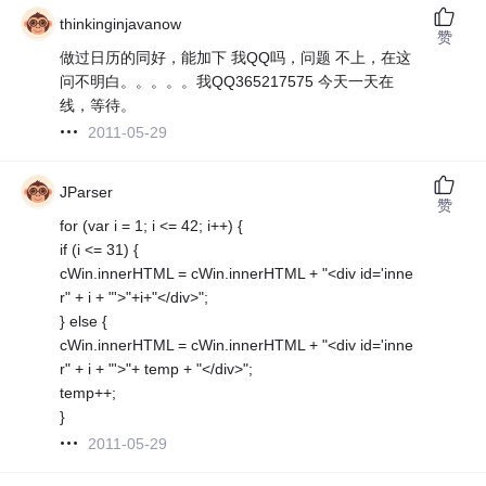
thinkinginjavanow
赞
做过日历的同好，能加下 我QQ吗，问题 不上，在这
问不明白。。。。。我QQ365217575 今天一天在
线，等待。
2011-05-29
JParser
赞
for (var i = 1; i <= 42; i++) {
if (i <= 31) {
cWin.innerHTML = cWin.innerHTML + "<div id='inne
r" + i + "'>"+i+"</div>";
} else {
cWin.innerHTML = cWin.innerHTML + "<div id='inne
r" + i + "'>"+ temp + "</div>";
temp++;
}
2011-05-29