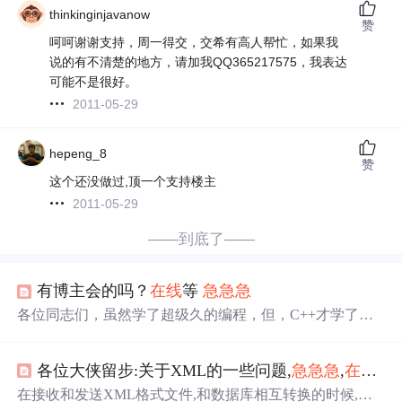
thinkinginjavanow
赞
呵呵谢谢支持，周一得交，交希有高人帮忙，如果我
说的有不清楚的地方，请加我QQ365217575，我表达
可能不是很好。
2011-05-29
hepeng_8
赞
这个还没做过,顶一个支持楼主
2011-05-29
——到底了——
有博主会的吗？
在线
等
急
急
急
各位同志们，虽然学了超级久的编程，但，C++才学了半
年啊，我哪里错了呀，
在线
等，
急
急
急
！
各位大侠留步:关于XML的一些问题,
急
急
急
,
在线
等!
在接收和发送XML格式文件,和数据库相互转换的时候,怎