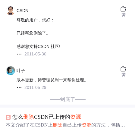
CSDN
赞
尊敬的用户，您好：
已经帮您删除了。
感谢您支持CSDN 社区!
2011-05-30
叶子
赞
版本更新，待管理员周一来帮你处理。
2011-05-29
——到底了——
怎么
删除
CSDN已上传的
资源
本文介绍了在CSDN上
删除
自己上传
资源
的方法，包括直
接
删除
、通过举报方式
删除
及联系客服
删除
等途径，并提