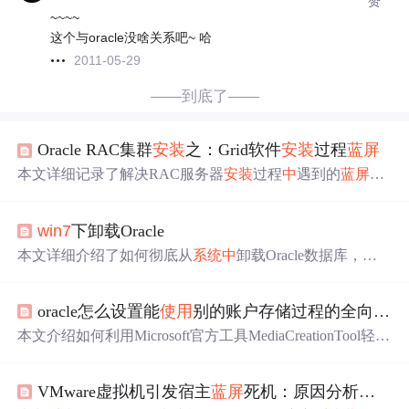
赞
~~~~
这个与oracle没啥关系吧~ 哈
2011-05-29
——到底了——
Oracle RAC集群
安装
之：Grid软件
安装
过程
蓝屏
本文详细记录了解决RAC服务器
安装
过程
中
遇到的
蓝屏
问
题的步骤，包括确认硬件问题、检查CPU核数配置、修改
BIOS设置、重装
系统
等措施，最终成功排除故障。
win7
下卸载Oracle
本文详细介绍了如何彻底从
系统
中
卸载Oracle数据库，包
括停用相关服务、
使用
Universal Installer卸载软件、清理注
册表、删除环境变量及文件夹等步骤。
oracle怎么设置能
使用
别的账户存储过程的全向_教你怎么重装100%纯净的Win10
本文介绍如何利用Microsoft官方工具MediaCreationTool轻松
制作纯净的Win10
系统
U盘，实现快速重装
系统
。文章详细
指导了从准备U盘到
完
成
系统
安装
的全过程。
VMware虚拟机引发宿主
蓝屏
死机：原因分析与
系统