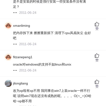
是不是安装的时候是强行安装一些安装条件没有满
足？
2011-06-24
xmanliming
赞
把内存拆下来 擦擦重新插下 清理下cpu风扇灰尘 会好
吧
2011-06-24
fitzanepeng1
赞
oracle对windows的支持不如linux和unix
2011-06-24
jilongliang
赞
改为xp啦有xp不用 我同事在win7上装oracle一样不行
呢 说明win7现在还没有成熟的呢。。。。O(∩_∩)O哈
哈~xp都不用