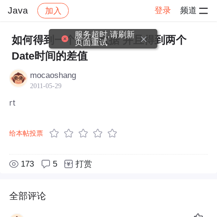
Java
登录
频道
加入
帖子详情
社区
Java
服务超时,请刷新
如何得到一个Date数据 并且得到两个
页面重试
Date时间的差值
mocaoshang
2011-05-29
rt
给本帖投票
173
5
打赏
全部评论