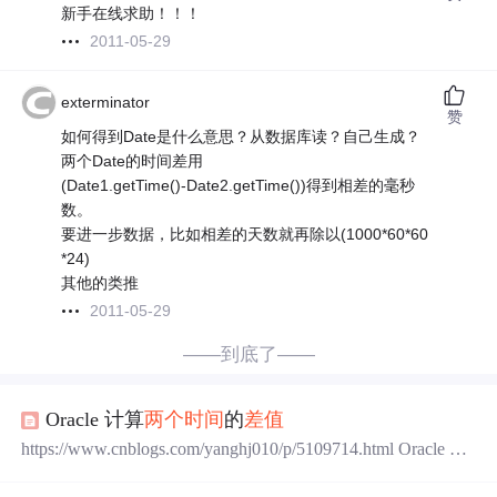
新手在线求助！！！
2011-05-29
exterminator
赞
如何得到Date是什么意思？从数据库读？自己生成？
两个Date的时间差用
(Date1.getTime()-Date2.getTime())得到相差的毫秒
数。
要进一步数据，比如相差的天数就再除以(1000*60*60
*24)
其他的类推
2011-05-29
——到底了——
Oracle 计算
两个
时间
的
差值
https://www.cnblogs.com/yanghj010/p/5109714.html Oracle 计
算
两个
时间
的
差值
有
两个
日期
数据
START_
DATE
，END_
DATE
，欲
得到
这
两个
日期的
时间
差（以天，小时，分