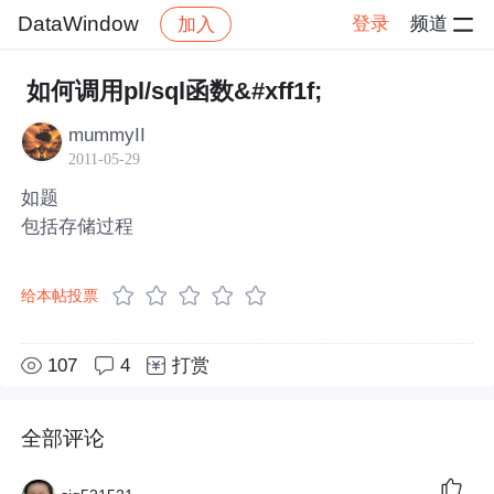
DataWindow
登录
频道
加入
帖子详情
社区
DataWindow
如何调用pl/sql函数&#xff1f;
mummyII
2011-05-29
如题
包括存储过程
给本帖投票
107
4
打赏
全部评论