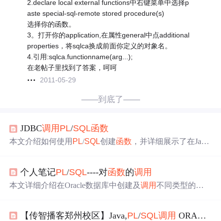
2.declare local external functions中右键菜单中选择p
aste special-sql-remote stored procedure(s)
选择你的函数。
3。打开你的application,在属性general中点additional
properties，将sqlca换成前面你定义的对象名。
4.引用:sqlca.functionname(arg...);
在老帖子里找到了答案，呵呵
2011-05-29
——到底了——
JDBC
调用
PL
/
SQL
函数
本文介绍如何使用
PL
/
SQL
创建
函数
，并详细展示了在Java
中通过CallableStatement
调用
这些
函数
的方法。包括无参数
函数
、单输入参数
函数
、输出参数
函数
及输入输出参数
函
个人笔记
PL
/
SQL
----对
函数
的
调用
数
的
调用
实例。
本文详细介绍在Oracle数据库中创建及
调用
不同类型的
函
数
方法，包括无参数
函数
、带IN参数
函数
的创建过程，以
及三种
函数
调用
方式。同时，文章还列举了
SQL
语句
调用
【传智播客郑州校区】Java,
PL
/
SQL
调用
ORACLE存储
函数
的限制条件，并提供了查看
函数
源代码及删除
函数
的