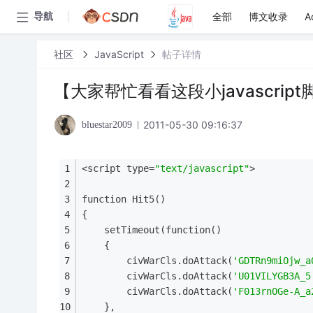
全部
博文收录
A
导航
社区
JavaScript
帖子详情
【大家帮忙看看这段小javascript
2011-05-30 09:16:37
bluestar2009
<script type=
"text/javascript"
>          
function Hit5()
{   
    setTimeout(function()
    {
        civWarCls.doAttack(
'GDTRn9miOjw_a
        civWarCls.doAttack(
'U01VILYGB3A_5
        civWarCls.doAttack(
'F013rnOGe-A_a
    },