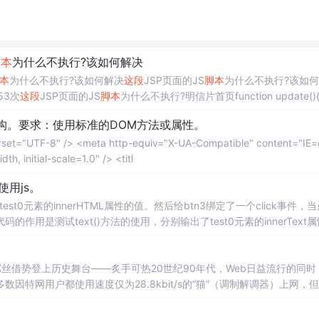
脚本
为什么不执行?该如何解决
本
为什么不执行?该如何解决
这段
JSP页面的JS
脚本
为什么不执行?该如
53次
这段
JSP页面的JS
脚本
为什么不执行?明信片首页function update(){v
结构。要求：使用标准的DOM方法或属性。
e" /> <meta name="viewport" content="width=device-width, initial-scale=1.0" /> <titl
使用js。
est0元素的innerHTML属性的值。然后给btn3绑定了一个click事件，
代码的作用是测试text()方法的使用，分别输出了test0元素的innerText属
值。接下来，我们给btn1绑定了一个click事件，当点击btn1按钮时，弹出test
屌丝借势登上历史舞台——炙手可热20世纪90年代，Web日益流行的同时
因特网用户都使用速度仅为28.8kbit/s的“猫”（调制解调器）上网，
地与服务器交换数据只会加重用户的负担。想象一下：用户填写完一个表