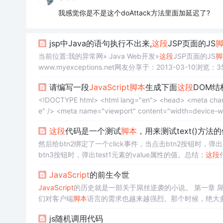
我感觉你是不是这个doAttack方法里面加延迟了?
jsp中Java的语句执行不出来,
这段
JSP页面的JS
当前位置:我的异常网» Java Web开发»
这段
JSP页面的JS
脚
www.myexceptions.net网友分享于：2013-03-10浏览：3
orm = document.getElementById("ma...
请编写一段
JavaScript
脚本
生成下面
这段
DOM
<!DOCTYPE html> <html lang="en"> <head> <meta charset="UTF-8" /> <meta http-equiv="X-UA-Compatible" content="IE=edg
这段
代码是一个测试
脚本
，用来测试text()方法的
然后给btn2绑定了一个click事件，当点击btn2按钮时，弹出t
btn3按钮时，弹出test1元素的value属性的值。总结：
这段
est0元素的innerHTML属性和test1元素的value属性的
JavaScript
的前生今世
的innerText属性的值。
JavaScript
的历史就是一部关于屌丝逆袭的小说。 第一章 
们对客户端
脚本
语言的需求也越来越强烈。那个时候，绝大多数
的大小和复杂性却不断增加。为完成简单的表单验证而频繁
js随机调用代码
单击“提交