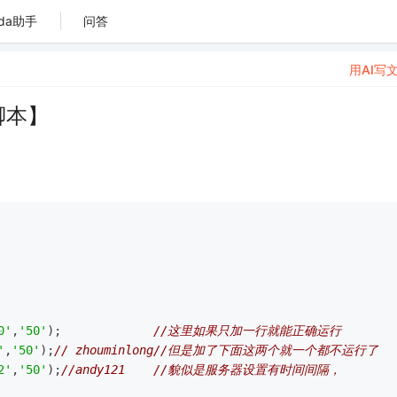
da助手
问答
用AI写
脚本】
0'
,
'50'
);             
//这里如果只加一行就能正确运行
'
,
'50'
);
// zhouminlong//但是加了下面这两个就一个都不运行了
2'
,
'50'
);
//andy121    //貌似是服务器设置有时间间隔，        H