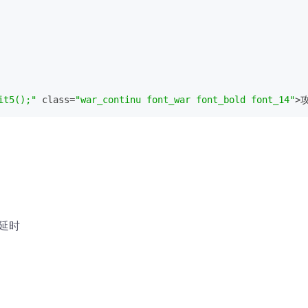
it5();"
 class=
"war_continu font_war font_bold font_14"
>攻
延时