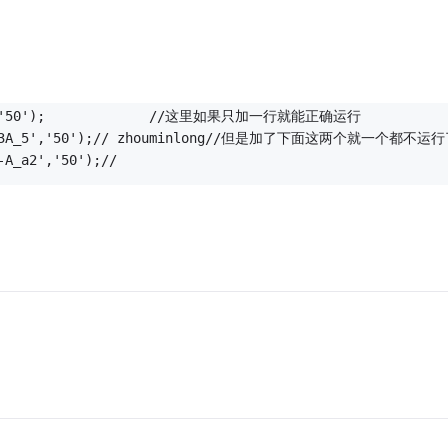
_a0','50');             //这里如果只加一行就能正确运行
ILYGB3A_5','50');// zhouminlong//但是加了下面这两个就一个都不运
-A_a2','50');//