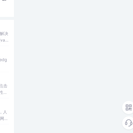
何解决
ar f
当点击
性、t
0元素
，人
但网页
单，