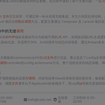
来修改Zabbix数据库的特定参数。在过程中遇到了两个主要问题：一是
J
制
声音的接口，最终选择直接修改数据库配置。该方法适用于已有
PHP
运
pt
文件
交互的库，可通过单一命令实现无缝集成。本文介绍其目录结构、
el 项目在
控制
器
调用
方法，配置主要通过 Composer 及 Laravel 项目
ipt中的无缝
调用
可自动将
PHP
端命名路由导出为前端可用的
JS
API，实现前后端URL生成逻
路由过滤，并适用于SPA、AJAX请求与动态内容场景。通过Artisan命
除硬编码URL风险。
和common/script中的
JS
文件
进行渲染。重点提及了config全局
调用
controller的config.actionname方法。整个流程涉及到动态加载、
法
于视图模板的设置和
调用
。内容包括将View目录移至项目根目录，修改配
如，视图
文件
通常位于Application的各模块下，而css和
js
等静态资源则
icfunctionplanLists()返回'/pxxxsts'视图。
400-660-
在线客
工作时间 8:30-
kefu@csdn.net
0108
服
22:00