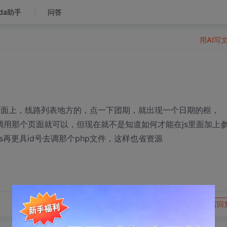
da助手
问答
用AI写
und/ 这个页面上，线路列表地方的，点一下团期，就出现一个日期的框，
号调用那个页面就可以，但现在就不是知道如何才能在js里面加上
s再更具id号去调那个php文件，这样也省资源
转发到动态
举报
写回