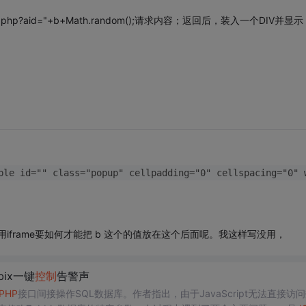
i.php?aid="+b+Math.random();请求内容；返回后，装入一个DIV并显示
ble id="" class="popup" cellpadding="0" cellspacing="0" 
"\ 我现在在js里面用iframe要如何才能把 b 这个的值放在这个后面呢。我这样写没用，
bix一键
控制
告警声
PHP
接口间接操作SQL数据库。作者指出，由于JavaScript无法直接访