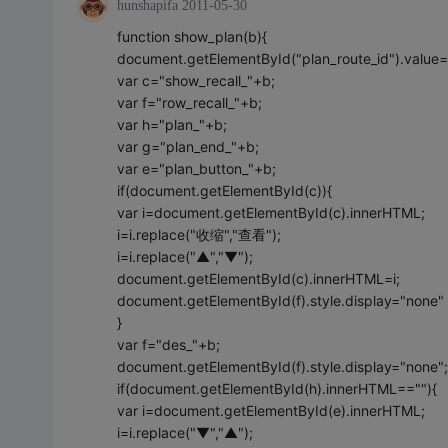
hunshapifa
2011-05-30
function show_plan(b){
document.getElementById("plan_route_id").value=
var c="show_recall_"+b;
var f="row_recall_"+b;
var h="plan_"+b;
var g="plan_end_"+b;
var e="plan_button_"+b;
if(document.getElementById(c)){
var i=document.getElementById(c).innerHTML;
i=i.replace("收缩","查看");
i=i.replace("▲","▼");
document.getElementById(c).innerHTML=i;
document.getElementById(f).style.display="none"
}
var f="des_"+b;
document.getElementById(f).style.display="none";
if(document.getElementById(h).innerHTML==""){
var i=document.getElementById(e).innerHTML;
i=i.replace("▼","▲");