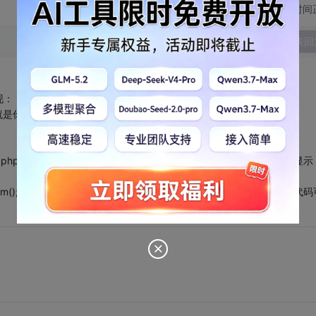
切换为时间
发表回
现：
/rili/rili.php?aid="+b+Math.random();
i.php?aid="+b+Math.random();请求内容；返回后，装入一个DIV并显示
m();
Request.sendPOST("/rili/rili.php"+d)
这里需要做的，不是一句代码