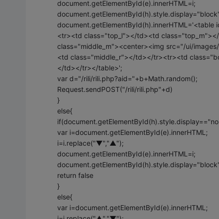
document.getElementById(e).innerHTML=i;
document.getElementById(h).style.display="block"
document.getElementById(h).innerHTML='<table i
<tr><td class="top_l"></td><td class="top_m"></
class="middle_m"><center><img src="/ui/images
<td class="middle_r"></td></tr><tr><td class="
</td></tr></table>';
var d="/rili/rili.php?aid="+b+Math.random();
Request.sendPOST("/rili/rili.php"+d)
}
else{
if(document.getElementById(h).style.display=="n
var i=document.getElementById(e).innerHTML;
i=i.replace("▼","▲");
document.getElementById(e).innerHTML=i;
document.getElementById(h).style.display="block"
return false
}
else{
var i=document.getElementById(e).innerHTML;
i=i.replace("▲","▼");