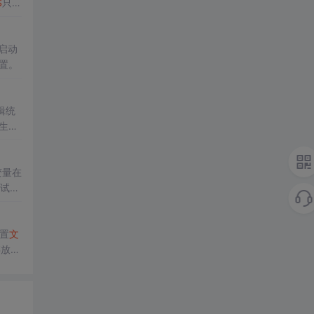
S
只能
行环
启动
设置。
辑统
令生成
变量在
调试模
置
文
存放在