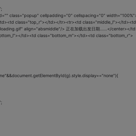
;
d="" class="popup" cellpadding="0" cellspacing="0" width="100%"
td><td class="top_r"></td></tr><tr><td class="middle_l"></td><td
/loading.gif" align="absmiddle"/> 正在加载出发日期......</center></td
bottom_l"></td><td class="bottom_m"></td><td class="bottom_r">
one"&&document.getElementById(g).style.display=="none"){
;