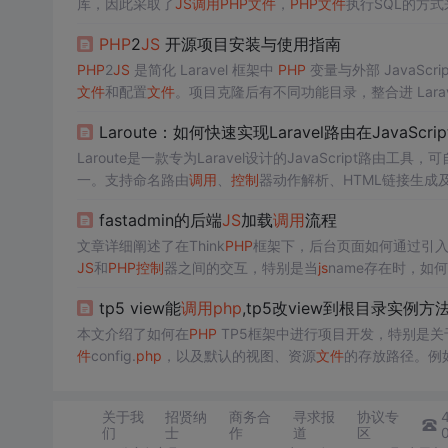
库，因此采取了
JS
调用
PHP
文件
，
PHP
文件
执行SQL的方式
调用
PHP
文件
而非其内部方法，二是无法找到Zabbix后台
控
PHP
2
JS
开源项目安装与使用指南
境的情况。
PHP
2
JS
是简化 Laravel 框架中
PHP
变量与外部 JavaScri
文件
和配置
文件
。项目克隆后有不同功能目录，整合进 Larav
Laroute：如何快速实现Laravel路由在JavaScr
Laroute是一款专为Laravel设计的JavaScript路由工具，
一。支持命名路由
调用
、
控制
器动作解析、HTML链接生成及
静态
JS
路由
文件
，在前端直接
调用
如route('home')，消
fastadmin的后端
JS
加载
调用
流程
文章详细阐述了在Think
PHP
框架下，后台页面如何通过引入主模板
JS
和
PHP
控制
器之间的交互，特别是当
js
name存在时，如何
式切换以及版本
控制
。
tp5 view能
调用
php
,tp5改view到根目录实例方
本文介绍了如何在
PHP
TP5框架中进行项目开发，特别是关
件
config.
php
，以及默认的视图、资源
文件
的存放路径。例
Public目录。通过实例展示了如何在
控制
器中
调用
模板方法publ
关于我
招贤纳
商务合
寻求报
协议专
们
士
作
道
区