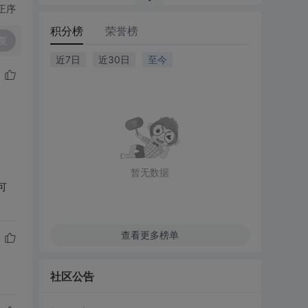
正序
积分榜
荣誉榜
复
近7日
近30日
至今
暂无数据
可
查看更多榜单
社区公告