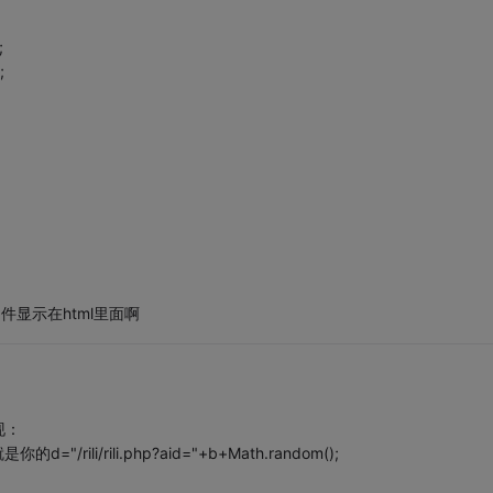
;
;
的文件显示在html里面啊
现：
/rili/rili.php?aid="+b+Math.random();