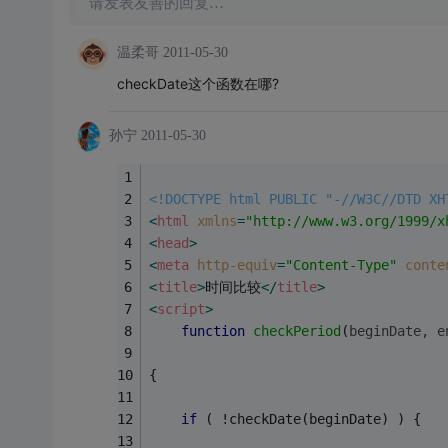
请发表友善的回复…
温柔哥
2011-05-30
checkDate这个函数在哪?
孙宁
2011-05-30
<!DOCTYPE html PUBLIC "-//W3C//DTD XH
<
html
xmlns
=
"http://www.w3.org/1999/x
<
head
>
<
meta
http-equiv
=
"Content-Type"
conte
<
title
>
时间比较
</
title
>
<
script
>
function
checkPeriod
(
beginDate, e
{
if
 ( !checkDate(beginDate) ) {