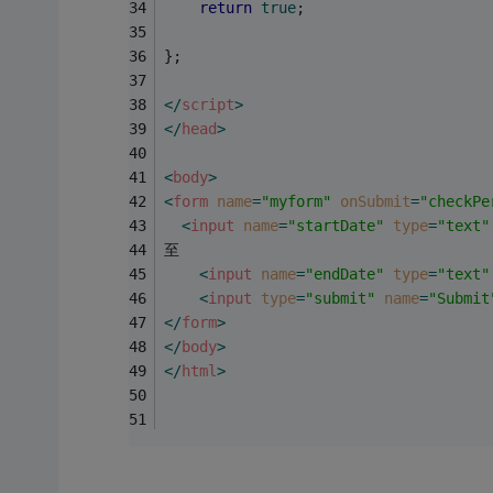
return
true
;
};
</
script
>
</
head
>
<
body
>
<
form
name
=
"myform"
onSubmit
=
"checkPe
<
input
name
=
"startDate"
type
=
"text"
至
<
input
name
=
"endDate"
type
=
"text"
<
input
type
=
"submit"
name
=
"Submit
</
form
>
</
body
>
</
html
>