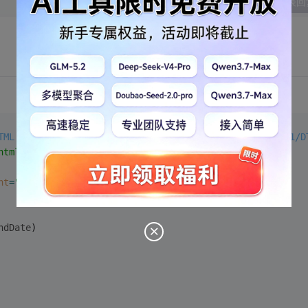
发表回
TML 1.0 Transitional//EN" "http://www.w3.org/TR/xhtml1/D
html"
>
nt
=
"text/html; charset=gb2312"
 />
ndDate
)