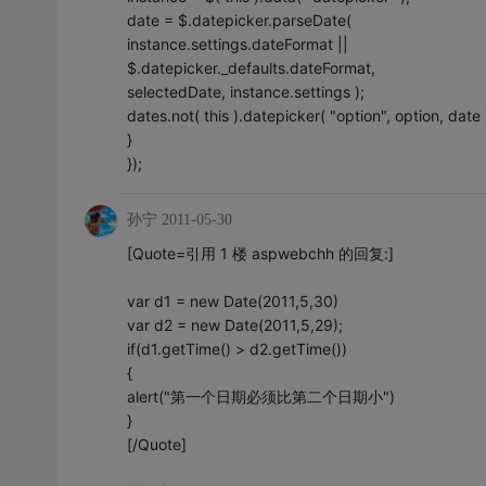
date = $.datepicker.parseDate(
instance.settings.dateFormat ||
$.datepicker._defaults.dateFormat,
selectedDate, instance.settings );
dates.not( this ).datepicker( "option", option, date 
}
});
孙宁
2011-05-30
[Quote=引用 1 楼 aspwebchh 的回复:]
var d1 = new Date(2011,5,30)
var d2 = new Date(2011,5,29);
if(d1.getTime() > d2.getTime())
{
alert("第一个日期必须比第二个日期小")
}
[/Quote]