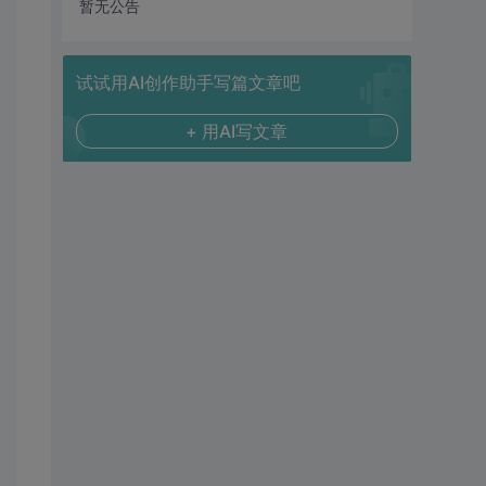
暂无公告
试试用AI创作助手写篇文章吧
+ 用AI写文章