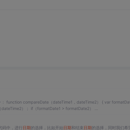
 compareDate（dateTime1，dateTime2） { var formatDate1 =
new Date（dateTime1）； var formatDate2 = new Date（dateTime2）； if（formatDate1 > formatDate2） ...
端代码中，进行
日期
的选择，比如开始
日期
和结束
日期
的选择，同时我们希