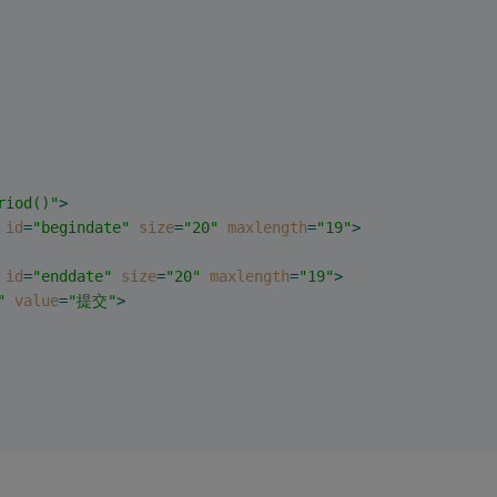
riod()"
>
id
=
"begindate"
size
=
"20"
maxlength
=
"19"
>
id
=
"enddate"
size
=
"20"
maxlength
=
"19"
>
"
value
=
"提交"
>