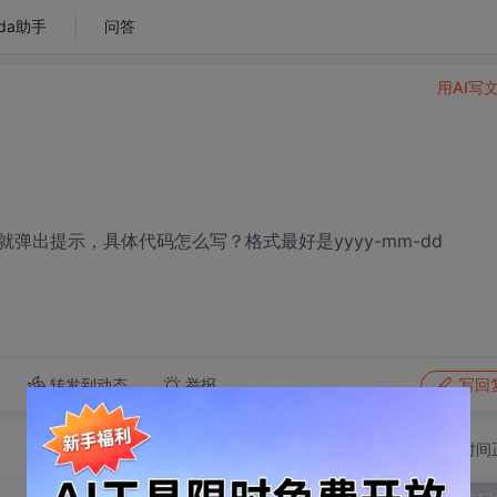
da助手
问答
用AI写
出提示，具体代码怎么写？格式最好是yyyy-mm-dd
转发到动态
举报
写回
切换为时间