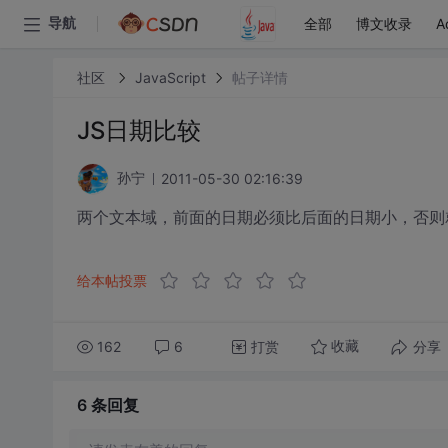
全部
博文收录
A
导航
社区
JavaScript
帖子详情
JS日期比较
2011-05-30 02:16:39
孙宁
两个文本域，前面的日期必须比后面的日期小，否则就弹
给本帖投票
162
6
打赏
分享
收藏
6 条
回复