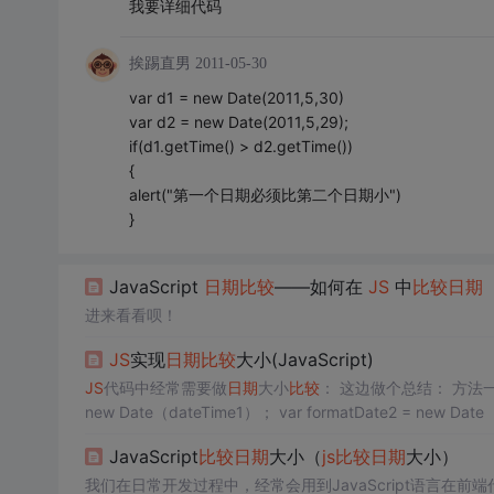
我要详细代码
挨踢直男
2011-05-30
var d1 = new Date(2011,5,30)
var d2 = new Date(2011,5,29);
if(d1.getTime() > d2.getTime())
{
alert("第一个日期必须比第二个日期小")
}
JavaScript
日期
比较
——如何在
JS
中
比较
日期
进来看看呗！
JS
实现
日期
比较
大小(JavaScript)
JS
代码中经常需要做
日期
大小
比较
： 这边做个总结： 方法一： function
JavaScript
比较
日期
大小（
js
比较
日期
大小）
我们在日常开发过程中，经常会用到JavaScript语言在前