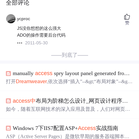
全部评论
ycproc
赞
JS没你想想的这么强大
ADO的操作需要后台代码
2011-05-30
——到底了——
manually
access
spry layout panel generated from
Dr
打开
Dreamweaver
,依次选择“插入”--&gt;“布局对象”--&gt;
“Spry选项卡式面板”。将会自动生成下面的代码： ...... &lt;
script src="SpryAssets/SpryTabbedPanels.js" type="text/
javasc
access
中
布局为阶梯怎么设计_网页设计程序设计的必备知识点
ript
"&gt;&lt;/script&gt;&lt;link href="SpryAssets/SpryTa...
如今，随着互联网技术的深入应用及普及，人们对网页越
来越熟悉，也有更多的人想学习网页设计，以期得到较好
的发展。那要想学好网页设计程序设计，避免少走弯路，
Windows 7下IIS7配置ASP+
Access
实战指南
都应该掌握哪些必备的知识点呢？ 1、你必须要学会HTM
L知识。 HTML，又叫做‘超文本标记语言’。它是目前网络
ASP（Active Server Pages）是微软早期的服务器端脚本技