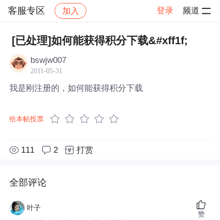
客服专区
登录
频道
加入
帖子详情
社区
客服专区
[已处理]如何能获得积分下载&#xff1f;
bswjw007
2011-05-31
我是刚注册的，如何能获得积分下载
给本帖投票
111
2
打赏
全部评论
叶子
赞