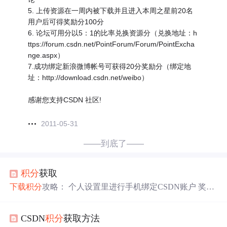
5. 上传资源在一周内被下载并且进入本周之星前20名
用户后可得奖励分100分
6. 论坛可用分以5：1的比率兑换资源分（兑换地址：h
ttps://forum.csdn.net/PointForum/Forum/PointExcha
nge.aspx）
7.成功绑定新浪微博帐号可获得20分奖励分（绑定地
址：http://download.csdn.net/weibo）
感谢您支持CSDN 社区!
2011-05-31
——到底了——
积分
获取
下载
积分
攻略： 个人设置里进行手机绑定CSDN账户 奖励
50分 （右上角设置-账户安全-手机绑定） 完成任务送若干
分
积分
http://task.csdn.net/ 上传有效资源获取
积分
（上传非
CSDN
积分
获取方法
法，广告资源用户，将被扣除一定
积分
，严重者封号）。 ·