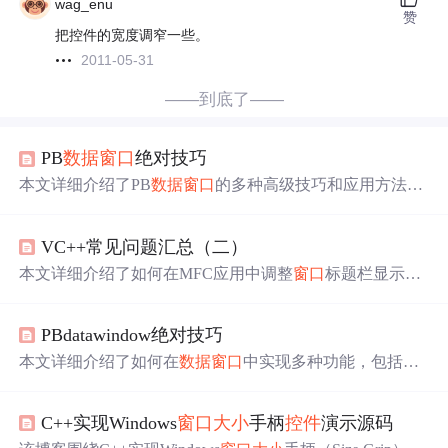
wag_enu
赞
把控件的宽度调窄一些。
2011-05-31
——到底了——
PB
数据
窗口
绝对技巧
本文详细介绍了PB
数据
窗口
的多种高级技巧和应用方法，
包括如何显示图片、复制选择行
数据
、设置DW底色、自
由格式转换、快速设置表风格、实现多栏表头、过滤显示
VC++常见问题汇总（二）
值、设置列为空、不同颜色间隔、获取DDW
对象
、缩放打
印
大小
、在已过滤基础上过滤、显示动态时间、设置行指
本文详细介绍了如何在MFC应用中调整
窗口
标题栏显示内
示图标、通过代码打开DDW、打印内容到文件、设置初始
容、改变视
窗口
大小
、管理对话框
对象
生命周期，并提供
值、只显示不同
数据
、让
控件
不可移动、基于列建立计算
了解决常见问题的方法，包括防止MFC在
窗口
标题栏预置
列、清空项目、实现字体旋转、获取SQL代码、获取虚拟
PBdatawindow绝对技巧
文档名、调整视
窗口
大小
、对话框
对象
的
自动
删除、ODB
存储容量、连续打印、设置分组记录号、实现新增行编
C功能添加、绑定
数据
库表更新、
窗口
最大化显示、对话
本文详细介绍了如何在
数据
窗口
中实现多种功能，包括显
辑、统计
数据
窗口
选中行数、打印单记录、字段
自动
换
框的复制、注册表写入、调试方法、对话框
控件
的刷新与
示图片、复制选定行
数据
到剪切板、设置背景颜色、调整
行、使列不可移动、光标跳转、使光标指向每页第一行、
获取
数据
、鼠标事件处理以及解决预编译头文件错误等问
网格风格、快速复制表格样式、实现多栏表头、过滤显示
固定第一列、禁止修改列宽度、光标定位事件、改变列位
题。
C++实现Windows
窗口
大小
手柄
控件
演示源码
值、设置列为空、不同行颜色间隔、获取特定
对象
、缩放
置、循环删除行、
数据
窗口
循环删除行方法。
打印
大小
、过滤条件应用、显示动态时间、调整标题栏颜