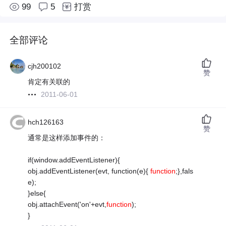
99
5
打赏
全部评论
cjh200102
赞
肯定有关联的
2011-06-01
hch126163
赞
通常是这样添加事件的：
if(window.addEventListener){
obj.addEventListener(evt, function(e){
function
;},fals
e);
}else{
obj.attachEvent('on'+evt,
function
);
}