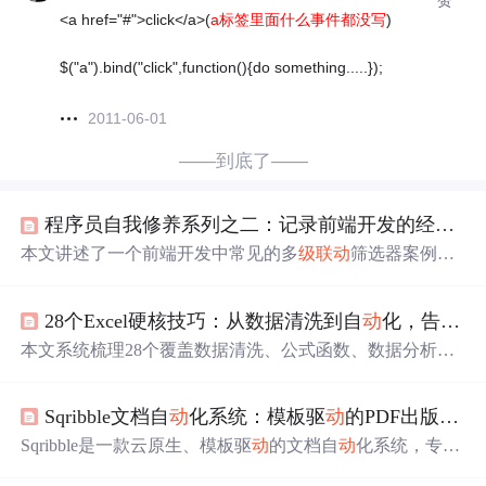
<a href="#">click</a>(
a标签里面什么事件都没写
)
$("a").bind("click",function(){do something.....});
2011-06-01
——到底了——
程序员自我修养系列之二：记录前端开发的经典妥协
本文讲述了一个前端开发中常见的多
级联
动
筛选器案例，
因产品需求与技术实现之间的冲突而产生的设计妥协。通
过引入额外状态字段解决UI显示与数据不一致的问题，在
28个Excel硬核技巧：从数据清洗到自
动
化，告别重复劳
用户体验与代码复杂度之间做出权衡，反映了真实项目中
技术、需求和时间的博弈。
本文系统梳理28个覆盖数据清洗、公式函数、数据分析、
自
动
化及性能优化的Excel高阶技巧。重点包括：千分符与
混合文本清洗、
动
态数组函数（XLOOKUP、FILTER、U
Sqribble文档自
动
化系统：模板驱
动
的PDF出版流水线
NIQUE）、高级筛选与Power Query批量处理、数据透视表
组合与切片器、条件格式高亮可见行、VBA生成UUID、P
Sqribble是一款云原生、模板驱
动
的文档自
动
化系统，专为
ython/pandas协同处理等。所有技巧均面向真实业务场景，
非设计人员高频产出专业PDF而设计。其核心由模板与资