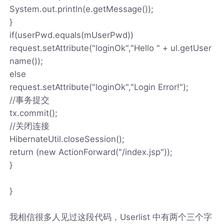
System.out.println(e.getMessage());
}
if(userPwd.equals(mUserPwd))
request.setAttribute("loginOk","Hello " + ul.getUser
name());
else
request.setAttribute("loginOk","Login Error!");
//事务提交
tx.commit();
//关闭连接
HibernateUtil.closeSession();
return (new ActionForward("/index.jsp"));
}
}
我相信很多人见过这段代码，Userlist 中有两个三个字