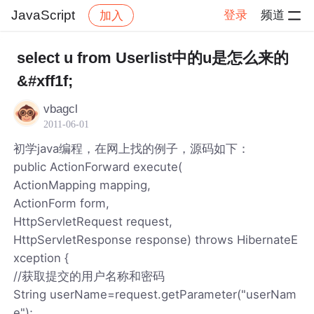
JavaScript
登录
频道
加入
帖子详情
社区
JavaScript
select u from Userlist中的u是怎么来的
&#xff1f;
vbagcl
2011-06-01
初学java编程，在网上找的例子，源码如下：
public ActionForward execute(
ActionMapping mapping,
ActionForm form,
HttpServletRequest request,
HttpServletResponse response) throws HibernateE
xception {
//获取提交的用户名称和密码
String userName=request.getParameter("userNam
e");