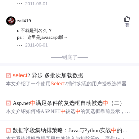
2011-06-01
zell419
赞
u 不就是列名么 ？
ps： 这里是javascript版 ~
2011-06-01
——到底了——
select
2 异步 多批次加载数据
本文介绍了一个使用
Select
2插件实现的用户授权选择器。
该选择器通过Ajax从
user
List
.json获取用户列表，并根据部
门名称、真实姓名和职位显示用户信息。实现了延迟加
Asp.net
中
满足条件的复选框自动被选
中
（二）
载、搜索过滤等功能。
本文介绍如何将ASP.NET
中
被选
中
的复选框靠前显示，通
过
User
Group表与
User
List
_
User
Group表进行左连接，增加
groupOrder字段并按降序排序来实现。详细讲述了实现思
数据字段集纳排策略：Java与Python实战
中
的安全高效字段管理
路和数据库测试效果，并展示了代码实现过程。
本文系统讲解数据字段集的纳入与排除策略，聚焦Java（S