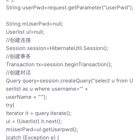
String userPwd=request.getParameter("userPwd");
String mUserPwd=null;
Userlist ul=null;
//创建连接
Session session=HibernateUtil.Session();
//创建事务
Transaction tx=session.beginTransaction();
//创建对话
Query query=session.createQuery("select u from U
serlist as u where username='" +
userName + "'");
try{
Iterator it = query.iterate();
ul = (Userlist) it.next();
mUserPwd=ul.getUserpwd();
}catch (Exception e) {