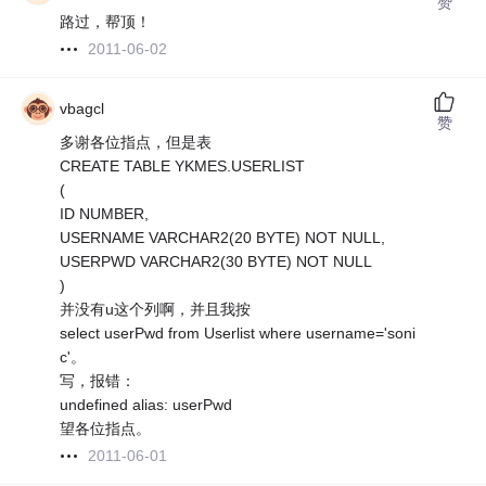
赞
路过，帮顶！
2011-06-02
vbagcl
赞
多谢各位指点，但是表
CREATE TABLE YKMES.USERLIST
(
ID NUMBER,
USERNAME VARCHAR2(20 BYTE) NOT NULL,
USERPWD VARCHAR2(30 BYTE) NOT NULL
)
并没有u这个列啊，并且我按
select userPwd from Userlist where username='soni
c'。
写，报错：
undefined alias: userPwd
望各位指点。
2011-06-01