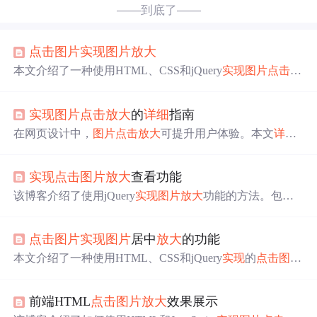
——到底了——
点击
图片
实现
图片
放大
本文介绍了一种使用HTML、CSS和jQuery
实现
图片
点击
放
大
效果的方法。通过固定定位和
图片
尺寸调整，确保
图片
在不同设备上都能居中
显示
且不失真。
实现
图片
点击
放大
的
详细
指南
在网页设计中，
图片
点击
放大
可提升用户体验。本文
详细
介绍其技术
实现
，涵盖
图片
点击
事件处理，用CSS
实现
放
大
效果、自定义样式、居中
显示
，还介绍了用JavaScript库
实现
点击
图片
放大
查看功能
与框架优化
图片
操作，涉及jQuery、React、Vue等，同时
探讨响应式设计与性能优化。
该博客介绍了使用jQuery
实现
图片
放大
功能的方法。包含H
TML
代码
，用于创建
图片
放大
的弹出层；JS
代码
，
实现
图
片
点击
放大
、再次
点击
消失等功能；还说明了使用方式，
点击
图片
实现
图片
居中
放大
的功能
调用imgEnlarge()函数可对指定
图片
添加
点击
放大
事件。
本文介绍了一种使用HTML、CSS和jQuery
实现
的
点击
图片
后
显示
全屏
放大
预览的效果。通过固定定位和transform变
换
实现
了
图片
的居中
显示
，并利用半透明背景增强了用户
前端HTML
点击
图片
放大
效果展示
体验。