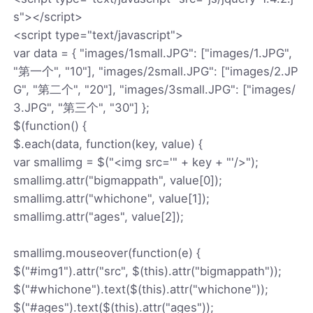
s"></script>
<script type="text/javascript">
var data = { "images/1small.JPG": ["images/1.JPG",
"第一个", "10"], "images/2small.JPG": ["images/2.JP
G", "第二个", "20"], "images/3small.JPG": ["images/
3.JPG", "第三个", "30"] };
$(function() {
$.each(data, function(key, value) {
var smallimg = $("<img src='" + key + "'/>");
smallimg.attr("bigmappath", value[0]);
smallimg.attr("whichone", value[1]);
smallimg.attr("ages", value[2]);
smallimg.mouseover(function(e) {
$("#img1").attr("src", $(this).attr("bigmappath"));
$("#whichone").text($(this).attr("whichone"));
$("#ages").text($(this).attr("ages"));