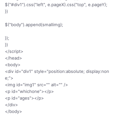
$("#div1").css("left", e.pageX).css("top", e.pageY);
})
$("body").append(smallimg);
});
})
</script>
</head>
<body>
<div id="div1" style="position:absolute; display:non
e;">
<img id="img1" src="" alt="" />
<p id="whichone"></p>
<p id="ages"></p>
</div>
</body>