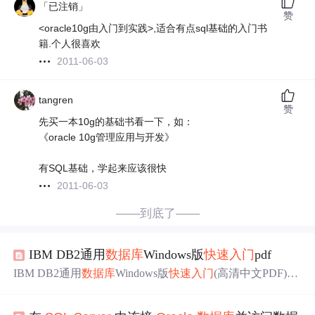
「已注销」
赞
<oracle10g由入门到实践>,适合有点sql基础的入门书
籍.个人很喜欢
2011-06-03
tangren
赞
先买一本10g的基础书看一下，如：
《oracle 10g管理应用与开发》
有SQL基础，学起来应该很快
2011-06-03
——到底了——
IBM DB2通用
数据库
Windows版
快速
入门
pdf
IBM DB2通用
数据库
Windows版
快速
入门
(高清中文PDF)下
载地址：网盘下载 转载于:https://www.cnblogs.com/long1236
5/p/9731365.html