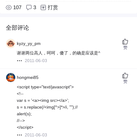
107
3
打赏
全部评论
kyzy_yy_pm
赞
谢谢两位高人，呵呵，傻了，的确是应该是^
2011-06-03
hongmei85
赞
<script type="text/javascript">
<!--
var s = '<a><img src></a>';
s = s.replace(/<img[^>]*>/i, "");//
alert(s);
//-->
</script>
2011-06-03