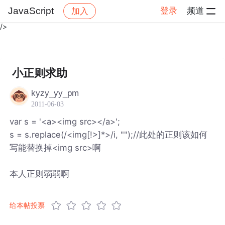
","link":"https://bbs.csdn.net/topics/360261752","imgUrl":"https://i
JavaScript
登录
频道
加入
home.csdnimg.cn/images/20221027062446.png","appId":"wx4efe
/>
帖子详情
社区
JavaScript
小正则求助
kyzy_yy_pm
2011-06-03
var s = '<a><img src></a>';
s = s.replace(/<img[!>]*>/i, "");//此处的正则该如何
写能替换掉<img src>啊
本人正则弱弱啊
给本帖投票