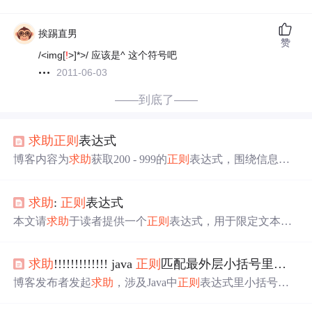
挨踢直男
赞
/<img[
!
>]*>/ 应该是^ 这个符号吧
2011-06-03
——到底了——
求助
正则
表达式
博客内容为
求助
获取200 - 999的
正则
表达式，围绕信息技
术领域中
正则
表达式的具体应用问题展开。
求助
:
正则
表达式
本文请
求助
于读者提供一个
正则
表达式，用于限定文本框
内只能输入数字。此需求常见于表单验证中，确保用户输
入符合预期格式。
求助
!!!!!!!!!!!!! java
正则
匹配最外层小括号里面的内容 里面包含小括号
博客发布者发起
求助
，涉及Java中
正则
表达式里小括号的
相关问题，但未给出具体内容。