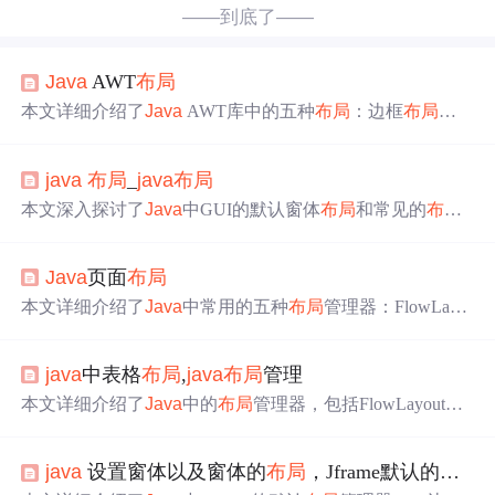
——到底了——
Java
AWT
布局
本文详细介绍了
Java
AWT库中的五种
布局
：边框
布局
、
网格
布局
、GridBag
布局
、卡
布局
和流程
布局
，每种
布局
的
特点和使用场景，以及如何在框架或面板中应用这些
布局
java
布局
_
java
布局
。
本文深入探讨了
Java
中GUI的默认窗体
布局
和常见的
布局
方案，包括如何利用
布局
管理器优化用户界面。同时，提
供了作者在GitHub、博客园和蚂蚁笔记上的个人链接，分
Java
页面
布局
享更多相关资源。
本文详细介绍了
Java
中常用的五种
布局
管理器：FlowLayo
ut的流式
布局
，BorderLayout的边界
布局
，GridLayout的网
格
布局
，CardLayout的卡片
布局
，以及NULL
布局
。每种
布
java
中表格
布局
,
java
布局
管理
局
的特点和使用方法通过实例代码进行了演示，例如Flow
Layout如何设置对齐方式和间距，BorderLayout如何分配组
本文详细介绍了
Java
中的
布局
管理器，包括FlowLayout、
件到不同方位，GridLayout如何创建等大小的单元格，Card
BorderLayout、GridLayout、CardLayout、GridBagLayout
Layout如何切换卡片，以及NULL
布局
如何自定义组件的位
等，并阐述了如何设置
布局
管理器以及自定义
布局
管理器
置和大小。
java
设置窗体以及窗体的
布局
，Jframe默认的
布局
的实现方法。内容涵盖常用
布局
的特点、用法以及
Java
G