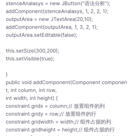
stenceAnalasys = new JButton("语法分析");
addComponent(stenceAnalasys, 1, 2, 2, 1);
outputArea = new JTextArea(20,10);
addComponent(outputArea, 1, 3, 2, 1);
outputArea.setEditable(false);
this.setSize(300,200);
this.setVisible(true);
}
public void addComponent(Component componen
t, int column, int row,
int width, int height) {
constraint.gridx = column;// 放置组件的列
constraint.gridy = row;// 放置组件的行
constraint.gridwidth = width;// 组件占据的列
constraint.gridheight = height;// 组件占据的行