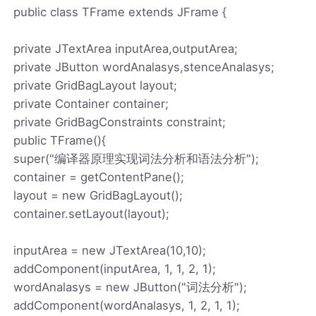
public class TFrame extends JFrame {
private JTextArea inputArea,outputArea;
private JButton wordAnalasys,stenceAnalasys;
private GridBagLayout layout;
private Container container;
private GridBagConstraints constraint;
public TFrame(){
super("编译器原理实现词法分析和语法分析");
container = getContentPane();
layout = new GridBagLayout();
container.setLayout(layout);
inputArea = new JTextArea(10,10);
addComponent(inputArea, 1, 1, 2, 1);
wordAnalasys = new JButton("词法分析");
addComponent(wordAnalasys, 1, 2, 1, 1);