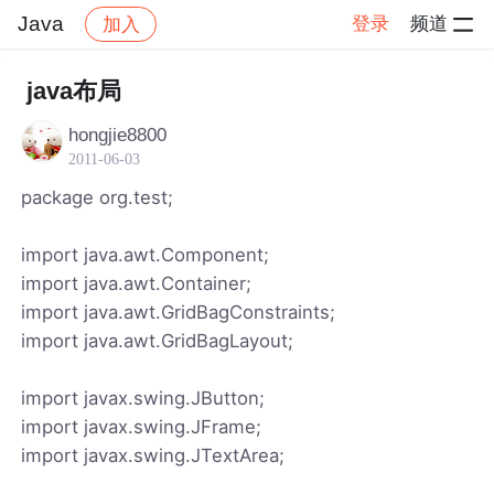
Java
登录
频道
加入
帖子详情
社区
Java
java布局
hongjie8800
2011-06-03
package org.test;
import java.awt.Component;
import java.awt.Container;
import java.awt.GridBagConstraints;
import java.awt.GridBagLayout;
import javax.swing.JButton;
import javax.swing.JFrame;
import javax.swing.JTextArea;