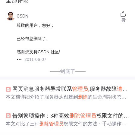
全部评论
CSDN
赞
尊敬的用户，您好：
已经帮您删除了。
感谢您支持CSDN 社区!
2011-06-07
——到底了——
网页消息服务器异常联系
管理员
,服务器故障
请
与
管
本文档详细介绍了服务器从创建到
删除
的生命周期状态及
其转换，包括云堡垒机的错误码解析、DBService的心跳告
警机制、网络连接问题、NTP服务器异常
处理
等。在遇到
告别繁琐操作：3种高效
删除
管理员
权限文件的方法对比
服务器故障时，建议联系
管理员
进行登录密码获取或网络
状态检查，以确保服务的稳定性和数据安全。
本文对比了三种
删除
管理员
权限文件的方法：手动操作、P
owerShell脚本和专业清理工具。通过测试100个文件的
删除