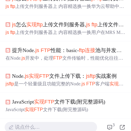
js
ftp
上传文件到服务器上 内容精选换一换华为云帮助中
心，为用户提供产品简介、价格说明、购买指南、用户指
南、API参考、最佳实践、常见问题、视频帮助等技术文
js
怎么
实现
ftp
上传文件到服务器,
js
ftp
上传文件到服务器上
档，帮助您快速上手使用华为云服务。已成功登录鲲鹏代
码迁移工具。只有管理员用户(portadmin)可以执行白名单
js
ftp
上传文件到服务器上 内容精选换一换用户在MRS Man
的升级操作。白名单解密依赖服务器操作系统中的OpenSS
ager界面配置监控指标转储后，转储失败时产生该告警。
L组件，请确保当前环境中的OpenSSL组件版本不低于1.0.2
转储成功后，告警恢复。监控指标转储失败会影响上层管
k。如果...
提升Node.
js
FTP
性能：basic-
ftp
连接
池与并发控制技巧
理系统无法获取到MRS Manager系统的监控指标。无法
连
接
服务器。无法访问服务器上保存路径。上传监控指标文
在Node.
js
开发中，处理
FTP
文件传输时，性能优化往往是
件失败。是，执行3。否，执行2。是，执行完毕。否，执
提升用户体验的关键。basic-
ftp
作为一款轻量级
FTP
客户端
行3。是，执行5。否，执行4。是，执行完毕。否，执行5
库，支持
FTP
S、IPv6被动模式及异步操作，但其默认配置
开发过程中，您...
Node.
js
实现
FTP
文件上传下载：
js
ftp
实战案例
可能无法满足高并发场景需求。本文将分享如何通过
连接
池管理和并发控制技巧，充分释放basic-
ftp
的性能潜力，让
js
ftp
是一个轻量级且功能完整的Node.
js
FTP
客户端
实现
，
文件传输效率提升300%。 ## 一、为什么需要
连接
池？
FT
它专注于正确性、清晰度和简洁性，不会干扰开发者工作
P
性能瓶颈解析
FTP
协议本身是基于TCP
流程，并且能很好地与流API配合使用。无论是网站文件
JavaScript
实现
FTP
文件下载(附完整源码)
更新、数据备份还是自动化文件传输，
js
ftp
都能提供可靠
的
FTP
协议支持。 ## 快速开始：
js
ftp
基础配置 要使用
js
ftp
JavaScript
实现
FTP
文件下载(附完整源码)
，首先需要通过npm安装这个强大的
FTP
客户端库。打开
终端，执行以下命令： ```bash np
3
说点什么…