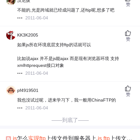
汉尼拔
赞
不能的,光是跨域就已经成问题了,还ftip呢,想多了吧
2011-06-04
KK3K2005
赞
如果js所在环境底层支持ftp的话就可以
比如说ajax 并不是js能ajax 而是现有浏览器环境 支持
xmlhttprequest接口对象
2011-06-04
pf4919501
赞
我也没试过呢，进来学习下，我一般用ChinaFTP的
2011-06-04
——到底了——
js
怎么
实现
ftp
上传文件到服务器上,
js
ftp
上传文件到服务器上