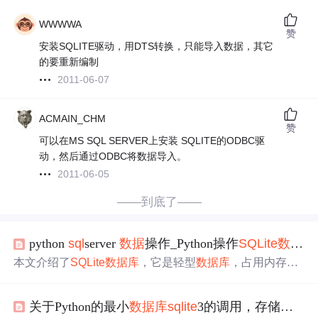
WWWWA
赞
安装SQLITE驱动，用DTS转换，只能导入数据，其它
的要重新编制
2011-06-07
ACMAIN_CHM
赞
可以在MS SQL SERVER上安装 SQLITE的ODBC驱
动，然后通过ODBC将数据导入。
2011-06-05
——到底了——
python
sql
server
数据
操作_Python操作
SQL
ite
数据
库
本文介绍了
SQL
ite
数据
库
，它是轻型
数据
库
，占用内存
低，支持多语言。重点讲述在Python
中
操作
SQL
ite
的步
骤，包括
导入
模块、创
建
连接和游标、执行语句等，还提
关于Python的最小
数据
库
sql
ite
3的调用，存储，读取
及
SQL
ite
的
SQL
语法与my
sql
基本一致，以及通过Pycharm