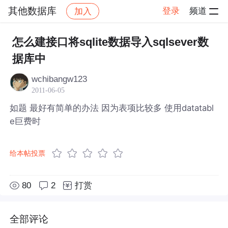
其他数据库
登录
频道
加入
帖子详情
社区
其他数据库
怎么建接口将sqlite数据导入sqlsever数
据库中
wchibangw123
2011-06-05
如题 最好有简单的办法 因为表项比较多 使用datatabl
e巨费时
给本帖投票
80
2
打赏
全部评论