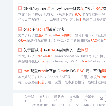
如何给python
装
库_python一键式
装
单机和
RAC
本文介绍了在CentOS 6、7系统下进行
RAC
11G数据库一键
还提及了配置Udev、系统环境等内容，同
时
给出了网盘链接
o
rac
le
rac
问题
诊断方法
文章介绍了在
遇到
O
rac
le
RAC
问题
时
，如何利用crsctl检查
O
RAc
hk进行配置审计。这些工具对于诊断和解决
RAC
相关
关于面试
时
HA(
RAC
)会问到的一些
问题
本文介绍了O
rac
le
RAC
（RealApplicationClus
关键组件包括O
rac
leClusterware、ASM、O
rac
leNetSe
故障转移。LoadBalancing通过连接和服务负载均衡确
rac
配置o
rac
le互信,O
rac
le19C
RAC
用户互信
问
应对资源冲突和实现故障转移。
本文讲述了在Linux Redhat 7.6环境中，一位用户在安
装
O
r
程，涉及路径
问题
、端口设置、版本兼容性等，最终通过降级O
关于我
招贤纳
商务合
寻求报
协议专
们
士
作
道
区
公安备案号11010502030143
京ICP备19004658号
京网文〔