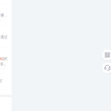
步骤，
及通过
AC
的
共享和
如何
过