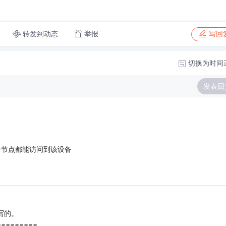
转发到动态
举报
写回
切换为时间
发表回
定两个节点都能访问到该设备
写的。
=========