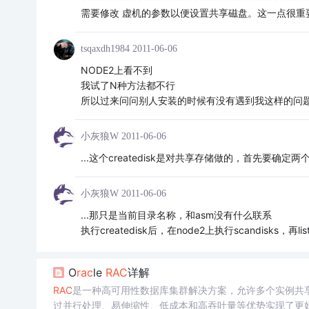
需要修改 虚机的参数以便设置共享磁盘。这一点很重
tsqaxdh1984
2011-06-06
NODE2上看不到
我试了N种方法都不行
所以过来问问别人安装的时候有没有遇到我这样的问
小灰狼W
2011-06-06
...这个createdisk是对共享存储做的，首先要确
小灰狼W
2011-06-06
...那只是当前目录名称，和asm没有什么联系
执行createdisk后，在node2上执行scandisks，再l
O
rac
le
RAC
详解
RAC
是一种高可用性数据库集群解决方案，允许多个实例共
过并行处理、易伸缩性、低成本和高吞吐量等优势实现了更