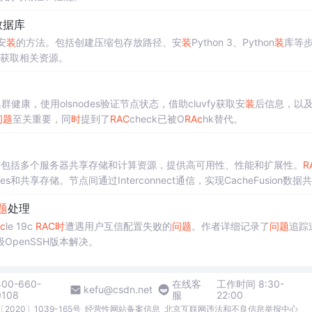
数据库
安
装
的方法。包括创建压缩包存放路径、安
装
Python 3、Python
装
库等
获取相关资源。
集群健康，使用olsnodes验证节点状态，借助cluvfy获取安
装
后信息，以
问题
至关重要，同
时
提到了
RAC
check已被O
RAc
hk替代。
ter）的架构，包括多个服务器共享存储和计算资源，提供高可用性、性能和扩展性。
R
rvices和共享存储。节点间通过Interconnect通信，实现CacheFusion数据
保性能。文章还讨论了如何在
RAC
环境中创建数据库、管理服务和实例，以及
题
处理
ac
le 19c
RAC
时
遭遇用户互信配置失败的
问题
。作者详细记录了
问题
追踪
penSSH版本解决。
400-660-
在线客
工作时间 8:30-
kefu@csdn.net
0108
服
22:00
2020〕1039-165号
经营性网站备案信息
北京互联网违法和不良信息举报中心