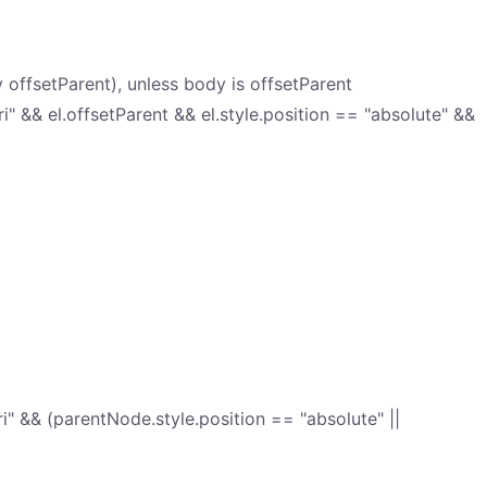
ny offsetParent), unless body is offsetParent
 && el.offsetParent && el.style.position == "absolute" &&
" && (parentNode.style.position == "absolute" ||