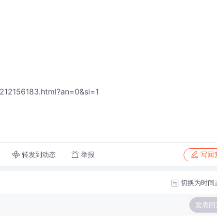
12156183.html?an=0&si=1
转发到动态
举报
写回
切换为时间
发表回