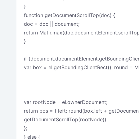
}
function getDocumentScrollTop(doc) {
doc = doc || document;
return Math.max(doc.documentElement.scrollTop,
}
if (document.documentElement.getBoundingClient
var box = el.getBoundingClientRect(),
var rootNode = el.ownerDocument;
return pos = { left: round(box.left + getDocumen
getDocumentScrollTop(rootNode))
};
} else {