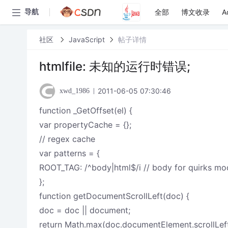
全部
博文收录
A
导航
社区
JavaScript
帖子详情
htmlfile: 未知的运行时错误;
2011-06-05 07:30:46
xwd_1986
function _GetOffset(el) {
var propertyCache = {};
// regex cache
var patterns = {
ROOT_TAG: /^body|html$/i // body for quirks mod
};
function getDocumentScrollLeft(doc) {
doc = doc || document;
return Math.max(doc.documentElement.scrollLeft,