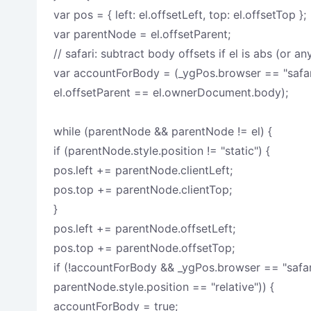
var pos = { left: el.offsetLeft, top: el.offsetTop };
var parentNode = el.offsetParent;
// safari: subtract body offsets if el is abs (or a
var accountForBody = (_ygPos.browser == "safari"
el.offsetParent == el.ownerDocument.body);
while (parentNode && parentNode != el) {
if (parentNode.style.position != "static") {
pos.left += parentNode.clientLeft;
pos.top += parentNode.clientTop;
}
pos.left += parentNode.offsetLeft;
pos.top += parentNode.offsetTop;
if (!accountForBody && _ygPos.browser == "safari
parentNode.style.position == "relative")) {
accountForBody = true;