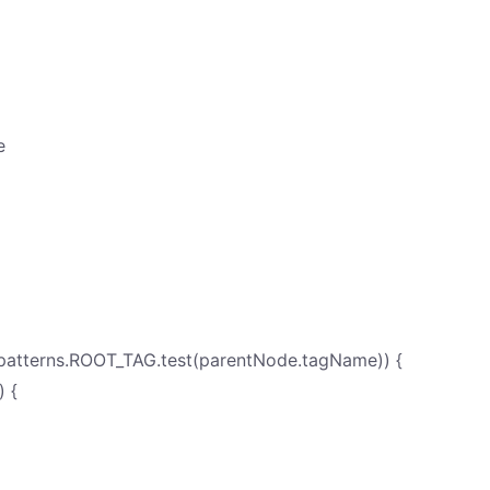
e
patterns.ROOT_TAG.test(parentNode.tagName)) {
) {