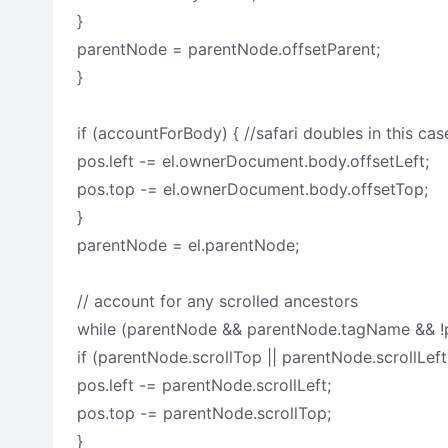
}
parentNode = parentNode.offsetParent;
}
if (accountForBody) { //safari doubles in this cas
pos.left -= el.ownerDocument.body.offsetLeft;
pos.top -= el.ownerDocument.body.offsetTop;
}
parentNode = el.parentNode;
// account for any scrolled ancestors
while (parentNode && parentNode.tagName && !
if (parentNode.scrollTop || parentNode.scrollLeft
pos.left -= parentNode.scrollLeft;
pos.top -= parentNode.scrollTop;
}