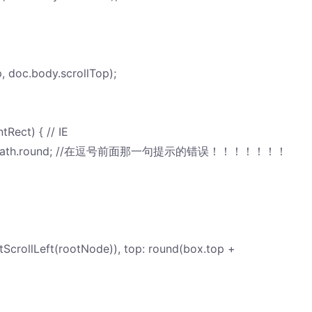
 doc.body.scrollTop);
Rect) { // IE
 round = Math.round; //在逗号前面那一句提示的错误！！！！！！！
tScrollLeft(rootNode)), top: round(box.top +