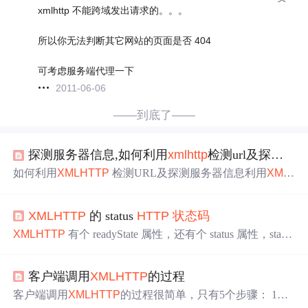
xmlhttp 不能跨域发出请求的。。。
所以你无法判断其它网站的页面是否 404
可考虑服务端代理一下
2011-06-06
——到底了——
探测服务器信息,如何利用
xml
http
检测url及探测服务器信息.docx
如何利用
XML
HTTP
检测URL及探测服务器信息利用
XML
HTTP
检测或监测URL ,确认某个网页或网站是否可以正常
访问？如何利用
XML
HTTP
探测服务器信息？检测网页Mic
XML
HTTP
的 status
HTTP
状态码
rosoft
XML
Versio n 2.0 (C:Wi nn tSystem32ms
xml
.dll)Opti on
ExplicitPrivate
Xml
HTTP
As New
XML
HTTP
RequestPrivat
XML
HTTP
有个 readyState 属性，还有个 status 属性，status
e...
属性返回当前请求的
HTTP
状态码
，因为
XML
HTTP
返回
成功了，不一定表示服务器已经正确处理我们的数据了，
客户端调用
XML
HTTP
的过程
可能出现了 500服务器内部错误或
404
找不到文件的错误
等。我们可以在处理时加以
判断
。附
HTTP
状态码
：长整
客户端调用
XML
HTTP
的过程很简单，只有5个步骤： 1、
形标准
http
状态码
，定义如下： Number Description