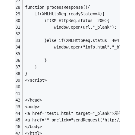
function processResponse(){
	if(XMLHttpReq.readyState==4){
		if(XMLHttpReq.status==200){
			window.open(url,"_blank");
		}else if(XMLHttpReq.status==404){
			window.open("info.html","_blank")
		}
	}
}
</script>
</head>
<body>
<a href="test1.html" target="_blank">示例1</a>
<a href="" onclick="sendRequest('http://www.b
</body>
</html>