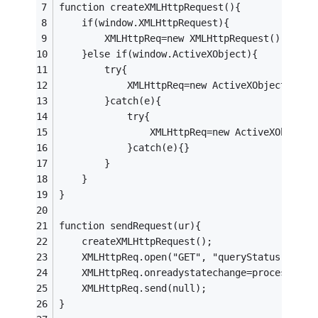
function createXMLHttpRequest(){
	if(window.XMLHttpRequest){
		XMLHttpReq=new XMLHttpRequest();
	}else if(window.ActiveXObject){
		try{
			XMLHttpReq=new ActiveXObject("Ms
		}catch(e){
			try{
				XMLHttpReq=new ActiveXObjec
			}catch(e){}
		}
	}
}
function sendRequest(ur){
	createXMLHttpRequest();
	XMLHttpReq.open("GET", "queryStatus.asp?u
	XMLHttpReq.onreadystatechange=processResp
	XMLHttpReq.send(null);
}