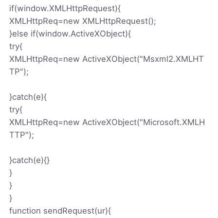
if(window.XMLHttpRequest){
XMLHttpReq=new XMLHttpRequest();
}else if(window.ActiveXObject){
try{
XMLHttpReq=new ActiveXObject("Msxml2.XMLHT
TP");
}catch(e){
try{
XMLHttpReq=new ActiveXObject("Microsoft.XMLH
TTP");
}catch(e){}
}
}
}
function sendRequest(ur){