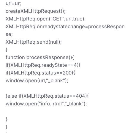
url=ur;
createXMLHttpRequest();
XMLHttpReq.open("GET",url,true);
XMLHttpReq.onreadystatechange=processRespon
se;
XMLHttpReq.send(null);
}
function processResponse(){
if(XMLHttpReq.readyState==4){
if(XMLHttpReq.status==200){
window.open(url,"_blank");
}else if(XMLHttpReq.status==404){
window.open("info.html","_blank");
}
}