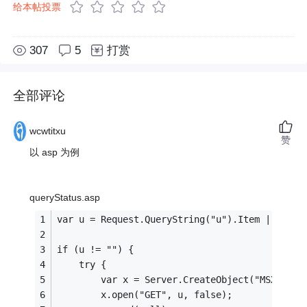
给本帖投票
307
5
打赏
全部评论
wcwtitxu
赞
以 asp 为例
queryStatus.asp
var u = Request.QueryString("u").Item || '';
if (u != "") {
	try {
		var x = Server.CreateObject("MSXML2.X
		x.open("GET", u, false);