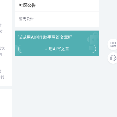
社区公告
暂无公告
时
堵对
原理
试试用AI创作助手写篇文章吧
感觉
+ 用AI写文章
初原
好的
转
，我取