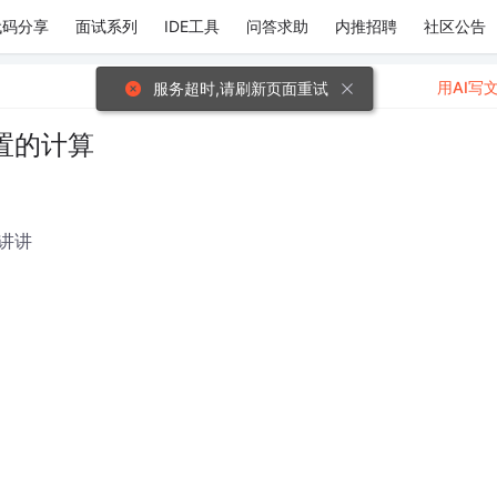
代码分享
面试系列
IDE工具
问答求助
内推招聘
社区公告
用AI写
服务超时,请刷新页面重试
置的计算
讲讲