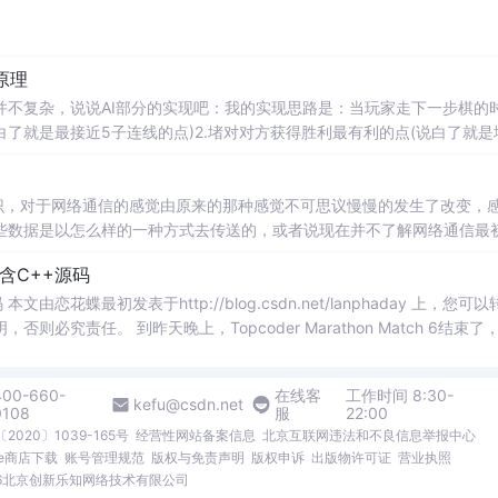
原理
不复杂，说说AI部分的实现吧：我的实现思路是：当玩家走下一步棋的
白了就是最接近5子连线的点)2.堵对对方获得胜利最有利的点(说白了就是
那么接下来就
讲讲
关于
计算
获得胜利最有利的点是如何
计算
出来的：其实
识，对于网络通信的感觉由原来的那种感觉不可思议慢慢的发生了改变，
些数据是以怎么样的一种方式去传送的，或者说现在并不了解网络通信最
。但基于
java
这种语言，用它已经建好的一系列类和方法，我们便可以很
含C++源码
蝶最初发表于http://blog.csdn.net/lanphaday 上，您可以
究责任。 到昨天晚上，Topcoder Marathon Match 6结束了
好名次啦，高兴ing。因为这次...
400-660-
在线客
工作时间 8:30-
kefu@csdn.net
0108
服
22:00
2020〕1039-165号
经营性网站备案信息
北京互联网违法和不良信息举报中心
me商店下载
账号管理规范
版权与免责声明
版权申诉
出版物许可证
营业执照
026北京创新乐知网络技术有限公司