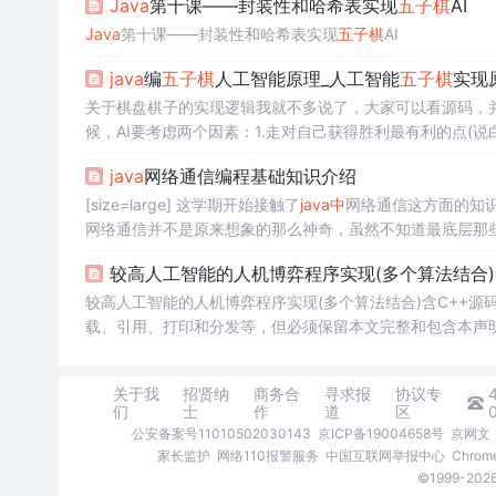
Java
第十课——封装性和哈希表实现
五子棋
AI
Java
第十课——封装性和哈希表实现
五子棋
AI
java
编
五子棋
人工智能原理_人工智能
五子棋
实现
关于棋盘棋子的实现逻辑我就不多说了，大家可以看源码，并
候，AI要考虑两个因素：1.走对自己获得胜利最有利的点(说
方的棋子)做到这两步就能实现一个初级阶段的人工智能了。
java
网络通信编程基础知识介绍
也比较简单：在棋盘上
计算
每...
[size=large] 这学期开始接触了
java
中
网络通信这方面的知
网络通信并不是原来想象的那么神奇，虽然不知道最底层那
始的原理是怎么样的，这些自己也还没有动手去查资料了解
较高人工智能的人机博弈程序实现(多个算法结合)
利用...
较高人工智能的人机博弈程序实现(多个算法结合)含C++源码 本文由恋花
载、引用、打印和分发等，但必须保留本文完整和包含本声明，否则必
得了第18名的成绩，已经是自己参加Marathon四次以来的最
关于我
招贤纳
商务合
寻求报
协议专
们
士
作
道
区
公安备案号11010502030143
京ICP备19004658号
京网文〔
家长监护
网络110报警服务
中国互联网举报中心
Chro
©1999-2