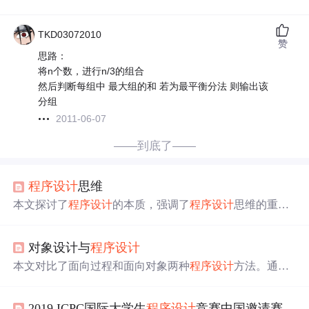
TKD03072010
赞
思路：
将n个数，进行n/3的组合
然后判断每组中 最大组的和 若为最平衡分法 则输出该
分组
2011-06-07
——到底了——
程序设计
思维
本文探讨了
程序设计
的本质，强调了
程序设计
思维的重要
性。通过学习和理解
程序设计
思维，可以更好地掌握编
程。文章提出了
程序设计
的三步法：形成
思路
、描述
思路
对象设计与
程序设计
和翻译，以帮助初学者有效地解决问题并编写程序。通过
一个
求
三位数各位数之和的案例，阐述了三步法的应用，
本文对比了面向过程和面向对象两种
程序设计
方法。通过
旨在引导读者适应计算机思维方式并提升解决问题的能
一个
求
长方形周长和面积的例子，详细解释了两种方法的
力。
设计
思路
及实现过程。
2019 ICPC国际大学生
程序设计
竞赛中国邀请赛（南昌）暨国际丝绸之路