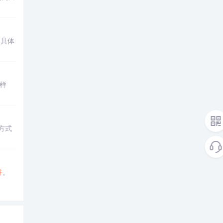
过具体
样
方式
件
。