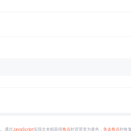
色。通过
JavaScript
实现文本框获得
焦点
时背景变为黄色，
失去
焦点
时恢