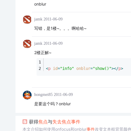
onblur
jamk
2011-06-09
写错，是1楼~。。。啊哈哈~
jamk
2011-06-09
2楼正解~
<
p
id
=
"info"
onblur
=
"show()"
>
</
p
>
hongmei85
2011-06-09
是要这个吗？onblur
获得
焦点
与
失去
焦点
事件
本文介绍如何使用onfocus和onblur
事件
改变文本框背景颜