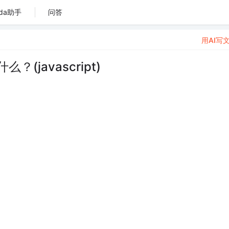
da助手
问答
用AI写
(javascript)