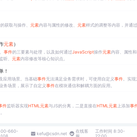
素
的获取与操作、
元素
内容与属性的修改、
元素
样式的调整等内容，并通
作
元素
）
、
事件
的三要素与处理，以及如何通过
JavaScript
操作
元素
内容、属性和
监听、
元素
内容修改等核心知识点。
单！
及应用场景。当基础
事件
无法满足业务需求时，可使用自定义
事件
。实现
合微博业务场景，展示了自定义
事件
在模块通信和解耦方面的应用。
事件
监听器实现
HTML
元素
与JS的分离，二是直接在
HTML
元素
上添加
事
点。
400-660-
在线客
工作时间 8:30-
kefu@csdn.net
0108
服
22:00