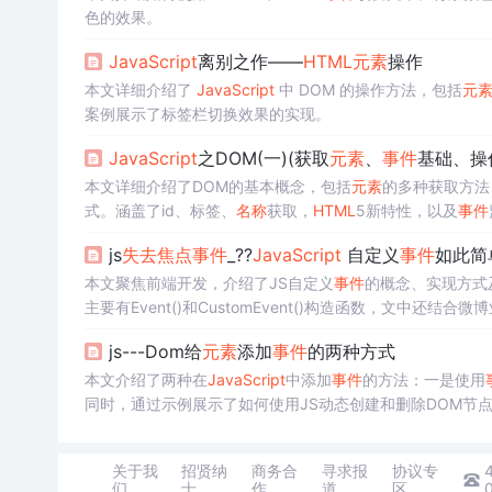
色的效果。
JavaScript
离别之作——
HTML
元素
操作
本文详细介绍了
JavaScript
中 DOM 的操作方法，包括
元
案例展示了标签栏切换效果的实现。
JavaScript
之DOM(一)(获取
元素
、
事件
基础、操
本文详细介绍了DOM的基本概念，包括
元素
的多种获取方法
式。涵盖了id、标签、
名称
获取，
HTML
5新特性，以及
事件
js
失去
焦点
事件
_??
JavaScript
自定义
事件
如此简
本文聚焦前端开发，介绍了JS自定义
事件
的概念、实现方式
主要有Event()和CustomEvent()构造函数，文中还结
js---Dom给
元素
添加
事件
的两种方式
本文介绍了两种在
JavaScript
中添加
事件
的方法：一是使用
同时，通过示例展示了如何使用JS动态创建和删除DOM节
关于我
招贤纳
商务合
寻求报
协议专
们
士
作
道
区