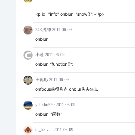
<p id="info" onblur="show()"></p>
24K純帥
2011-06-09
onblur
小瑾
2011-06-09
onblur=“function()”;
王晓彤
2011-06-09
onfocus获得焦点 onblur失去焦点
yikeshu520
2011-06-09
onblur="函数"
to_heaven
2011-06-09