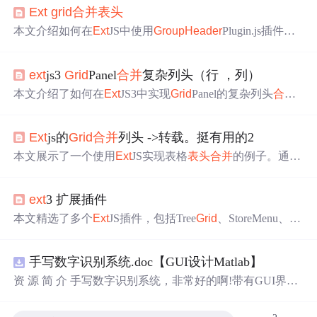
Ext
grid
合并
表头
本文介绍如何在
Ext
JS中使用
Group
Header
Plugin.js插件实
现
表头
合并
，并通过一个具体示例展示了如何配置Column
Model来定义各列的属性，包括标题、数据索引、编辑器及
ext
js3
Grid
Panel
合并
复杂列头（行 ，列）
渲染器等。
本文介绍了如何在
Ext
JS3中实现
Grid
Panel的复杂列头
合并
，包括设置行和列的
合并
，以及使用
Group
Header
Grid
插
件进行渲染。通过示例代码展示了如何定义
表头
数据结
Ext
js的
Grid
合并
列头 ->转载。挺有用的2
构，创建ColumnModel，并在
Grid
Panel中应用插件来展示
合并
后的列头效果。
本文展示了一个使用
Ext
JS实现表格
表头
合并
的例子。通过
Group
Header
Grid
插件，演示了如何配置列模型以达到
表
头
合并
的效果，并展示了具体的字段如姓名、性别等。
ext
3 扩展插件
本文精选了多个
Ext
JS插件，包括Tree
Grid
、StoreMenu、Lo
vCombo等，涵盖网格增强、
表头
合并
、延迟加载等功能，
适用于不同场景需求。
手写数字识别系统.doc【GUI设计Matlab】
资 源 简 介 手写数字识别系统，非常好的啊!带有GUI界
面，使用方便! 详 情 说 明 用这个手写数字识别系统，你可
以轻松地识别手写数字。这个系统不仅功能强大，而且还